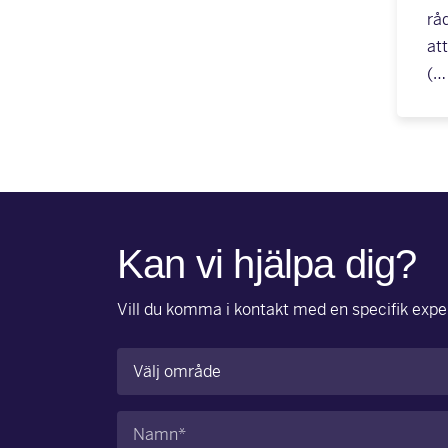
råd
att
(…
Kan vi hjälpa dig?
Vill du komma i kontakt med en specifik exper
Område
(Obligatoriskt)
Namn
(Obligatoriskt)