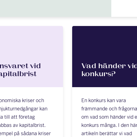
nsvaret vid
Vad händer vi
apitalbrist
konkurs?
onomiska kriser och
En konkurs kan vara
njukturnedgångar kan
främmande och frågorn
a till att företag
om vad som händer vid 
abbas av kapitalbrist.
konkurs många. I den hä
empel på sådana kriser
artikeln berättar vi vad