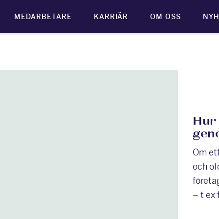
MEDARBETARE
KARRIÄR
OM OSS
NYH
Hur
gen
Om ett
och ofö
företa
– t ex