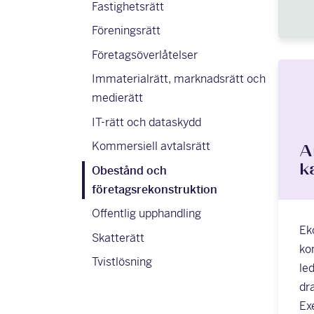
Fastighetsrätt
Föreningsrätt
Företagsöverlåtelser
Immaterialrätt, marknadsrätt och
medierätt
IT-rätt och dataskydd
Kommersiell avtalsrätt
A
k
Obestånd och
företagsrekonstruktion
Offentlig upphandling
Ek
Skatterätt
ko
Tvistlösning
led
dr
Ex