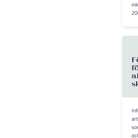
in
20
F
f
a
s
In
ar
so
och