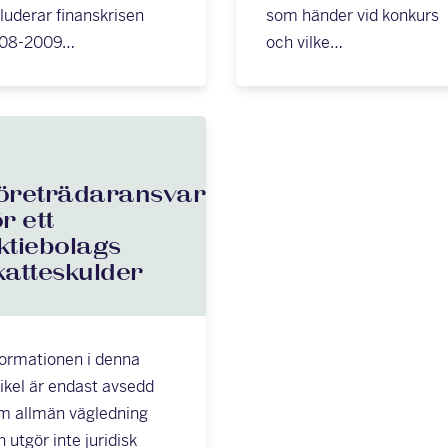
kluderar finanskrisen
som händer vid konkurs
08-2009…
och vilke…
öreträdaransvar
ör ett
ktiebolags
katteskulder
formationen i denna
tikel är endast avsedd
m allmän vägledning
 utgör inte juridisk