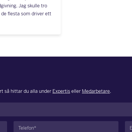
givning. Jag skulle tro
 de flesta som driver ett
t så hittar du alla under
Expertis
eller
Medarbetare
.
Telefon
E-
(Obligatoriskt)