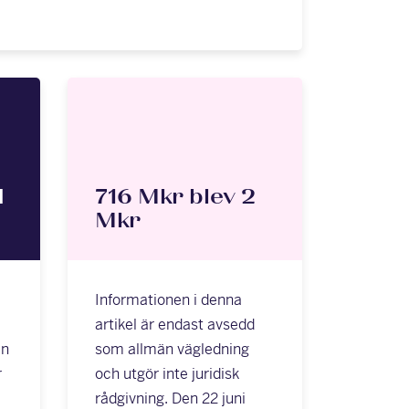
d
716 Mkr blev 2
Mkr
Informationen i denna
a
artikel är endast avsedd
en
som allmän vägledning
r
och utgör inte juridisk
rådgivning. Den 22 juni