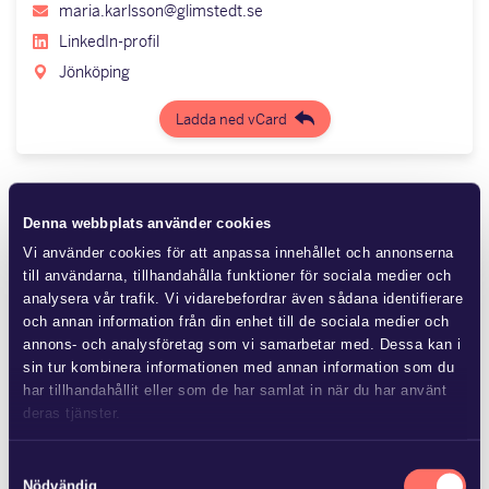
maria.karlsson@glimstedt.se
LinkedIn-profil
Jönköping
Ladda ned vCard
Profil
Denna webbplats använder cookies
Maria är advokat och arbetar brett med affärsjuridik och
Vi använder cookies för att anpassa innehållet och annonserna
till användarna, tillhandahålla funktioner för sociala medier och
kommersiell avtalsrätt. Hon har flerårig erfarenhet av
analysera vår trafik. Vi vidarebefordrar även sådana identifierare
affärsjuridisk rådgivning, bl.a. till etablerade företag och
och annan information från din enhet till de sociala medier och
start-ups i teknikintensiva branscher. Hon har särskilt
annons- och analysföretag som vi samarbetar med. Dessa kan i
inriktat sig mot IT och dataskydd (GDPR) och biträder
sin tur kombinera informationen med annan information som du
har tillhandahållit eller som de har samlat in när du har använt
regelbundet klienter med regelefterlevnadsfrågor samt
deras tjänster.
upprättande och granskning av avtal på området. Maria har
även en bakgrund i domstolsväsendet och uppträder som
Läs mer i
vår sekretesspolicy
om vilka vi är, hur du kontaktar
Samtyckesval
ombud i kommersiella tvister i allmän domstol och inom
oss och på vilket sätt vi behandlar personuppgifter.
Nödvändig