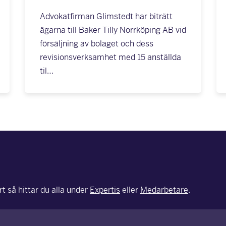
Advokatfirman Glimstedt har biträtt
ägarna till Baker Tilly Norrköping AB vid
försäljning av bolaget och dess
revisionsverksamhet med 15 anställda
til…
t så hittar du alla under
Expertis
eller
Medarbetare
.