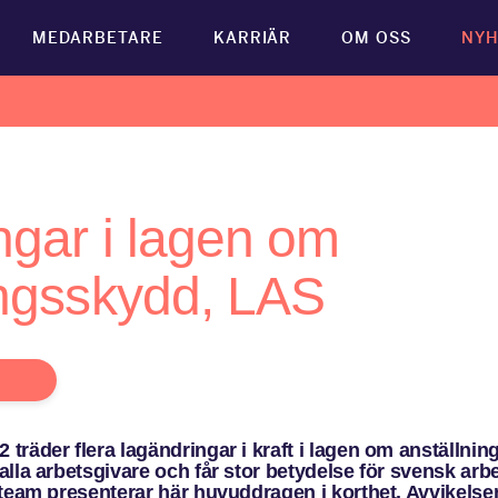
MEDARBETARE
KARRIÄR
OM OSS
NYH
ngar i lagen om
ingsskydd, LAS
räder flera lagändringar i kraft i lagen om anställni
lla arbetsgivare och får stor betydelse för svensk arbe
team presenterar här huvuddragen i korthet. Avvikelser 