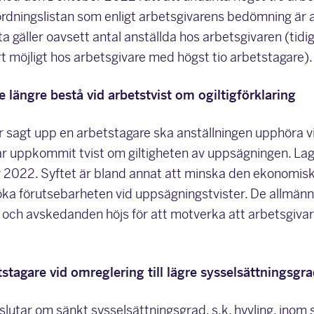
ordningslistan som enligt arbetsgivarens bedömning är a
a gäller oavsett antal anställda hos arbetsgivaren (tid
t möjligt hos arbetsgivare med högst tio arbetstagare).
e längre bestå vid arbetstvist om ogiltigförklaring
r sagt upp en arbetstagare ska anställningen upphöra 
r uppkommit tvist om giltigheten av uppsägningen. Lag
2022. Syftet är bland annat att minska den ekonomisk
öka förutsebarheten vid uppsägningstvister. De allmän
 och avskedanden höjs för att motverka att arbetsgivare
stagare vid omreglering till lägre sysselsättningsgrad
lutar om sänkt sysselsättningsgrad, s.k. hyvling, inom