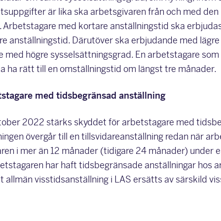
tsuppgifter är lika ska arbetsgivaren från och med den
r. Arbetstagare med kortare anställningstid ska erbjuda
e anställningstid. Därutöver ska erbjudande med lägre
e med högre sysselsättningsgrad. En arbetstagare som
 ha rätt till en omställningstid om längst tre månader.
tstagare med tidsbegränsad anställning
tober 2022 stärks skyddet för arbetstagare med tidsbe
ningen övergår till en tillsvidareanställning redan när ar
aren i mer än 12 månader (tidigare 24 månader) under e
etstagaren har haft tidsbegränsade anställningar hos a
allmän visstidsanställning i LAS ersätts av särskild vis