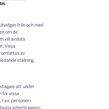
al.
 utvidgas från och med
igen om de
 vill avsluta
t. Vissa
e omfattas av
ledande ställning.
tstagare att under
 för vissa
t.ex. personer i
förbjuda arbetstagaren