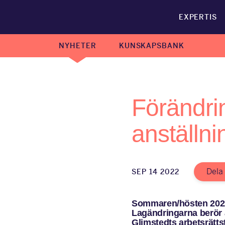
EXPERTIS
NYHETER
KUNSKAPSBANK
Förändri
anställn
Dela
SEP 14 2022
Sommaren/hösten 2022 t
Lagändringarna berör a
Glimstedts arbetsrätts