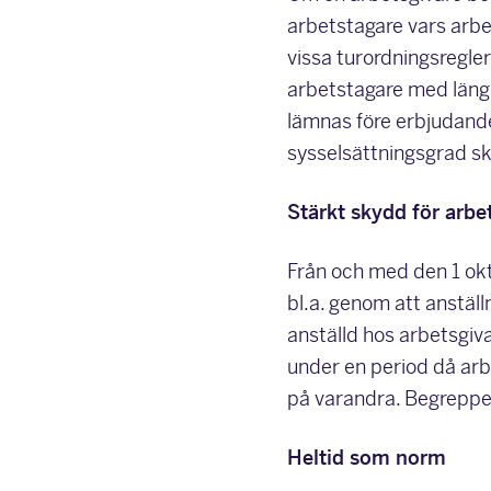
arbetstagare vars arbe
vissa turordningsregle
arbetstagare med längr
lämnas före erbjudand
sysselsättningsgrad ska
Stärkt skydd för arbe
Från och med den 1 ok
bl.a. genom att anställ
anställd hos arbetsgiv
under en period då arb
på varandra. Begreppet 
Heltid som norm