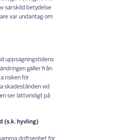
v särskild betydelse
igare var undantag om
vid uppsägningstidens
ändringen gäller från
a risken för
na skadestånden vid
n ser lättvindigt på
 (s.k. hyvling)
 samma driftsenhet för