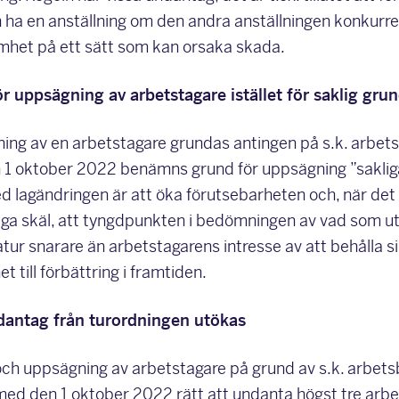
n ha en anställning om den andra anställningen konkurr
mhet på ett sätt som kan orsaka skada.
ör uppsägning av arbetstagare istället för saklig gru
ing av en arbetstagare grundas antingen på s.k. arbetsb
 1 oktober 2022 benämns grund för uppsägning ”sakliga s
ed lagändringen är att öka förutsebarheten och, när det
ga skäl, att tyngdpunkten i bedömningen av vad som utg
natur snarare än arbetstagarens intresse av att behålla s
 till förbättring i framtiden.
ndantag från turordningen utökas
ch uppsägning av arbetstagare på grund av s.k. arbetsb
med den 1 oktober 2022 rätt att undanta högst tre arbet