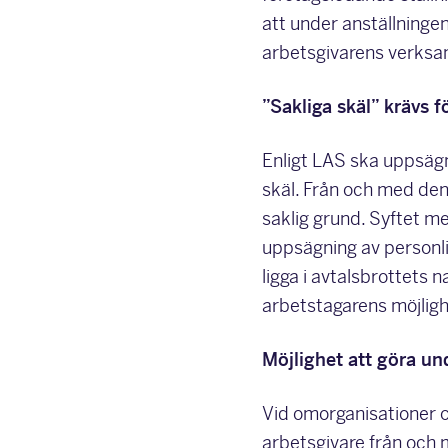
att under anställninge
arbetsgivarens verksa
”Sakliga skäl” krävs f
Enligt LAS ska uppsägn
skäl. Från och med den
saklig grund. Syftet m
uppsägning av personli
ligga i avtalsbrottets 
arbetstagarens möjlighet
Möjlighet att göra u
Vid omorganisationer o
arbetsgivare från och 