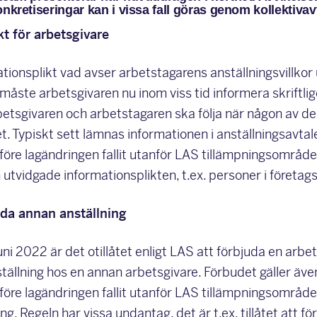
nkretiseringar kan i vissa fall göras genom kollektivavt
t för arbetsgivare
tionsplikt vad avser arbetstagarens anställningsvillkor
 måste arbetsgivaren nu inom viss tid informera skriftl
sgivaren och arbetstagaren ska följa när någon av dem
t. Typiskt sett lämnas informationen i anställningsavtale
öre lagändringen fallit utanför LAS tillämpningsområd
vidgade informationsplikten, t.ex. personer i företags
uda annan anställning
i 2022 är det otillåtet enligt LAS att förbjuda en arbe
tällning hos en annan arbetsgivare. Förbudet gäller även
öre lagändringen fallit utanför LAS tillämpningsområde, 
ng. Regeln har vissa undantag, det är t.ex. tillåtet att 