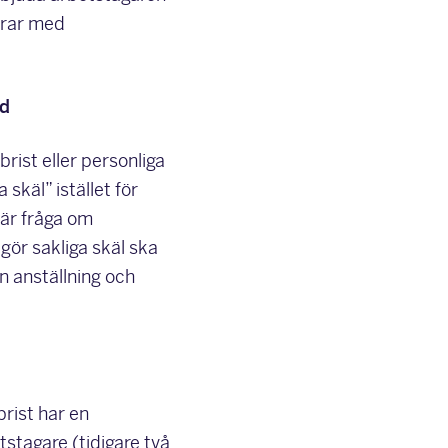
erar med
nd
rist eller personliga
käl” istället för
 är fråga om
ör sakliga skäl ska
in anställning och
rist har en
stagare (tidigare två