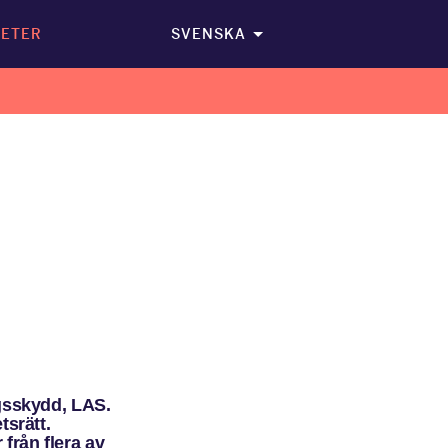
ETER
SVENSKA
ngsskydd, LAS.
tsrätt.
från flera av