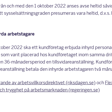
från och med den 1 oktober 2022 anses avse heltid såvi
tt sysselsättningsgraden presumeras vara heltid, d.v.s. 
rda arbetstagare
tober 2022 ska ett kundföretag erbjuda inhyrd persona
som varit placerad hos kundföretaget inom samma drif
n 36-månadersperiod en tillsvidareanställning. Kundföre
dareanställning betala den inhyrde arbetstagaren två mån
nde av arbetsvillkorsdirektivet (riksdagen.se)
och
Flex
ch trygghet på arbetsmarknaden (regeringen.se)