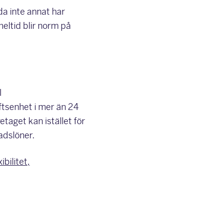
da inte annat har
heltid blir norm på
l
tsenhet i mer än 24
taget kan istället för
adslöner.
ibilitet,