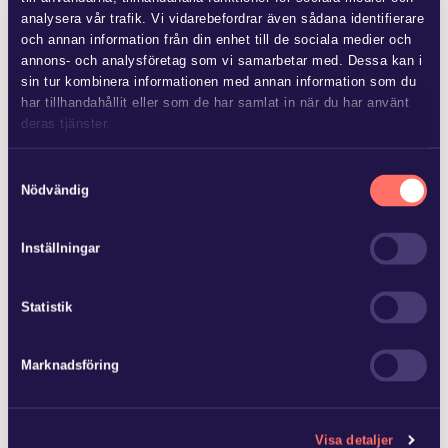
Flera fastighetsägare vidtar åtgärder för att förbättra
analysera vår trafik. Vi vidarebefordrar även sådana identifierare
området kring fastigheten, vilket medför kostnader. Andra
och annan information från din enhet till de sociala medier och
fastighetsägare har kunnat dra nytta…
annons- och analysföretag som vi samarbetar med. Dessa kan i
sin tur kombinera informationen med annan information som du
har tillhandahållit eller som de har samlat in när du har använt
deras tjänster.
Läs mer i
vår sekretesspolicy
om vilka vi är, hur du kontaktar
Samtyckesval
oss och på vilket sätt vi behandlar personuppgifter.
Nödvändig
JUN 25 2026
Advokatfirman Glimstedt har
biträtt ägarna till Baker Tilly…
Inställningar
Advokatfirman Glimstedt har biträtt ägarna till Baker Tilly
Statistik
Norrköping AB vid försäljning av bolaget och dess
revisionsverksamhet med 15 anställda til…
Marknadsföring
Visa detaljer