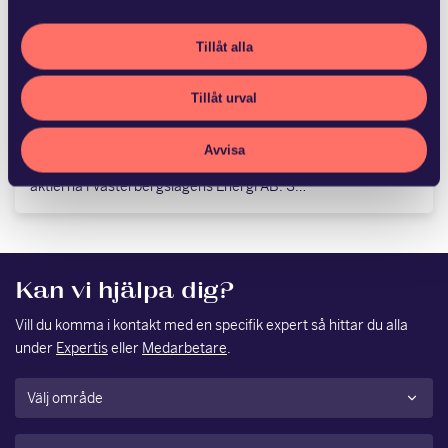
JUN 22 2026
Advokatfirman Glimstedt har
Tillåt alla
biträtt Ludvika Kommun
Stadshus…
Tillåt urval
Fagersta kommun och Ludvika Kommun Stadshus AB har
Avvisa
med hälften vardera förvärvat Vattenfalls 50,6 procent av
aktierna i Västerbergslagens Energi AB. S…
Kan vi hjälpa dig?
Vill du komma i kontakt med en specifik expert så hittar du alla
under
Expertis
eller
Medarbetare
.
Område
(Obligatoriskt)
Namn
(Obligatoriskt)