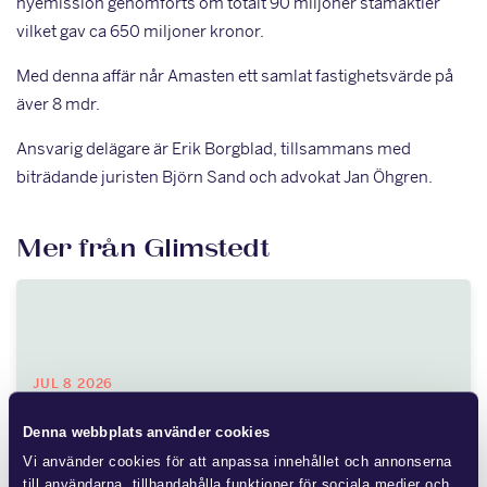
nyemission genomförts om totalt 90 miljoner stamaktier
vilket gav ca 650 miljoner kronor.
Med denna affär når Amasten ett samlat fastighetsvärde på
äver 8 mdr.
Ansvarig delägare är Erik Borgblad, tillsammans med
biträdande juristen Björn Sand och advokat Jan Öhgren.
Mer från Glimstedt
JUL 8 2026
Ny lag om avgift för
Denna webbplats använder cookies
områdessamverkan
Vi använder cookies för att anpassa innehållet och annonserna
till användarna, tillhandahålla funktioner för sociala medier och