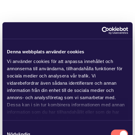
Denna webbplats använder cookies
Vi använder cookies för att anpassa innehållet och
annonserna till användarna, tillhandahålla funktioner för
sociala medier och analysera vår trafik. Vi
vidarebefordrar även sådana identifierare och annan
information från din enhet till de sociala medier och
annons- och analysföretag som vi samarbetar med.
Dessa kan i sin tur kombinera informationen med annan
information som du har tillhandahållit eller som de har
samlat in när du har använt deras tjänster.
Samtyckesval
Läs mer i
vår sekretesspolicy
om vilka vi är, hur du
Nödvändig