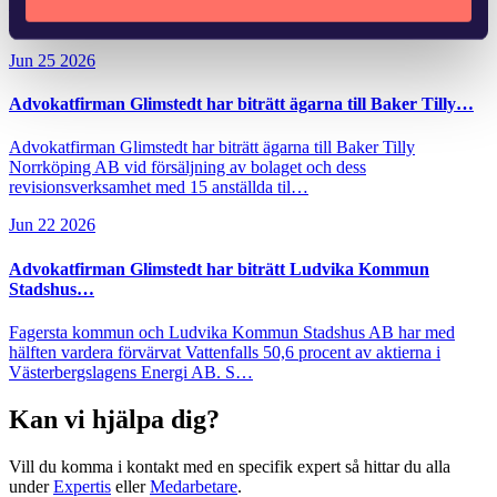
fastigheten, vilket medför kostnader. Andra fastighetsägare har
kunnat dra nytta…
Jun 25 2026
Advokatfirman Glimstedt har biträtt ägarna till Baker Tilly…
Advokatfirman Glimstedt har biträtt ägarna till Baker Tilly
Norrköping AB vid försäljning av bolaget och dess
revisionsverksamhet med 15 anställda til…
Jun 22 2026
Advokatfirman Glimstedt har biträtt Ludvika Kommun
Stadshus…
Fagersta kommun och Ludvika Kommun Stadshus AB har med
hälften vardera förvärvat Vattenfalls 50,6 procent av aktierna i
Västerbergslagens Energi AB. S…
Kan vi hjälpa dig?
Vill du komma i kontakt med en specifik expert så hittar du alla
under
Expertis
eller
Medarbetare
.