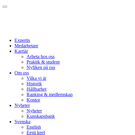
Expertis
Medarbetare
Karriär
Arbeta hos oss
Praktik & student
Nyfiken på oss
Om oss
Vilka vi är
Historik
Hållbarhet
Ranking & medlemskap
Kontor
Nyheter
Nyheter
Kunskapsbank
Svenska
English
Eesti keel