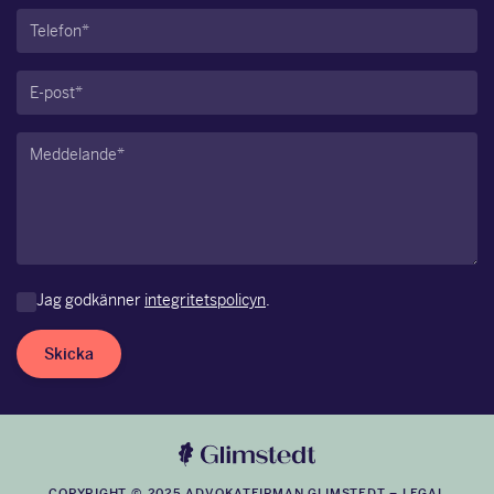
Telefon
(Obligatoriskt)
E-
post
(Obligatoriskt)
Meddelande
(Obligatoriskt)
Jag godkänner
integritetspolicyn
.
Skicka
COPYRIGHT © 2025 ADVOKATFIRMAN GLIMSTEDT –
LEGAL