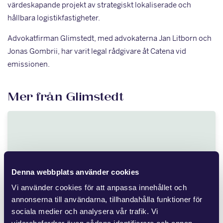
värdeskapande projekt av strategiskt lokaliserade och
hållbara logistikfastigheter.
Advokatfirman Glimstedt, med advokaterna Jan Litborn och
Jonas Gombrii, har varit legal rådgivare åt Catena vid
emissionen.
Mer från Glimstedt
JUL 8 2026
Ny lag om avgift för
Denna webbplats använder cookies
områdessamverkan
Vi använder cookies för att anpassa innehållet och
annonserna till användarna, tillhandahålla funktioner för
Flera fastighetsägare vidtar åtgärder för att förbättra
sociala medier och analysera vår trafik. Vi
området kring fastigheten, vilket medför kostnader. Andra