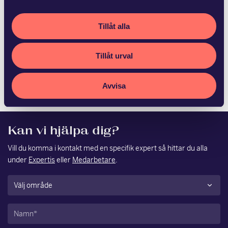
Advokatfirman Glimstedt har
biträtt Ludvika Kommun
Stadshus…
Tillåt alla
Fagersta kommun och Ludvika Kommun Stadshus AB har
Tillåt urval
med hälften vardera förvärvat Vattenfalls 50,6 procent av
aktierna i Västerbergslagens Energi AB. S…
Avvisa
Kan vi hjälpa dig?
Vill du komma i kontakt med en specifik expert så hittar du alla
under
Expertis
eller
Medarbetare
.
Område
(Obligatoriskt)
Namn
(Obligatoriskt)