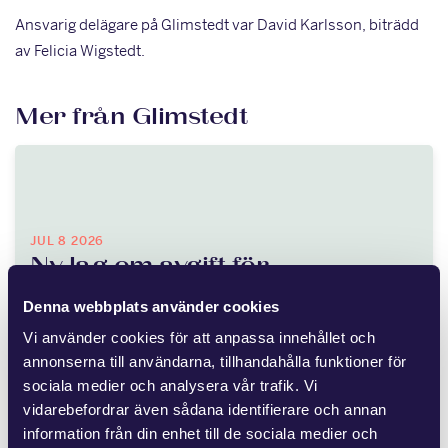
Ansvarig delägare på Glimstedt var David Karlsson, biträdd
av Felicia Wigstedt.
Mer från Glimstedt
JUL 8 2026
Ny lag om avgift för
områdessamverkan
Denna webbplats använder cookies
Vi använder cookies för att anpassa innehållet och
Flera fastighetsägare vidtar åtgärder för att förbättra
annonserna till användarna, tillhandahålla funktioner för
området kring fastigheten, vilket medför kostnader. Andra
sociala medier och analysera vår trafik. Vi
fastighetsägare har kunnat dra nytta…
vidarebefordrar även sådana identifierare och annan
information från din enhet till de sociala medier och