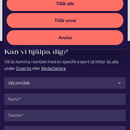
Tillåt alla
Fagersta kommun och Ludvika Kommun Stadshus AB har
med hälften vardera förvärvat Vattenfalls 50,6 procent av
Tillåt urval
aktierna i Västerbergslagens Energi AB. S…
Avvisa
Kan vi hjälpa dig?
Vill du komma i kontakt med en specifik expert så hittar du alla
under
Expertis
eller
Medarbetare
.
Område
(Obligatoriskt)
Namn
(Obligatoriskt)
Telefon
(Obligatoriskt)
E-