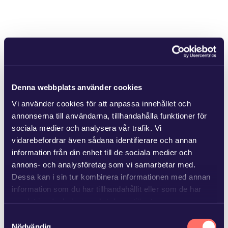
Denna webbplats använder cookies
Vi använder cookies för att anpassa innehållet och
annonserna till användarna, tillhandahålla funktioner för
sociala medier och analysera vår trafik. Vi
vidarebefordrar även sådana identifierare och annan
information från din enhet till de sociala medier och
annons- och analysföretag som vi samarbetar med.
Dessa kan i sin tur kombinera informationen med annan
information som du har tillhandahållit eller som de har
samlat in när du har använt deras tjänster.
Samtyckesval
Läs mer i
vår sekretesspolicy
om vilka vi är, hur du
Nödvändig