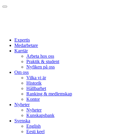
Expertis
Medarbetare
Karriär
Arbeta hos oss
Praktik & student
Nyfiken på oss
Om oss
Vilka vi är
Historik
Hållbarhet
Ranking & medlemskap
Kontor
Nyheter
Nyheter
Kunskapsbank
Svenska
English
Eesti keel