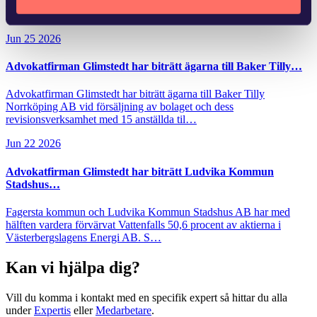
fastigheten, vilket medför kostnader. Andra fastighetsägare har
kunnat dra nytta…
Jun 25 2026
Advokatfirman Glimstedt har biträtt ägarna till Baker Tilly…
Advokatfirman Glimstedt har biträtt ägarna till Baker Tilly
Norrköping AB vid försäljning av bolaget och dess
revisionsverksamhet med 15 anställda til…
Jun 22 2026
Advokatfirman Glimstedt har biträtt Ludvika Kommun
Stadshus…
Fagersta kommun och Ludvika Kommun Stadshus AB har med
hälften vardera förvärvat Vattenfalls 50,6 procent av aktierna i
Västerbergslagens Energi AB. S…
Kan vi hjälpa dig?
Vill du komma i kontakt med en specifik expert så hittar du alla
under
Expertis
eller
Medarbetare
.