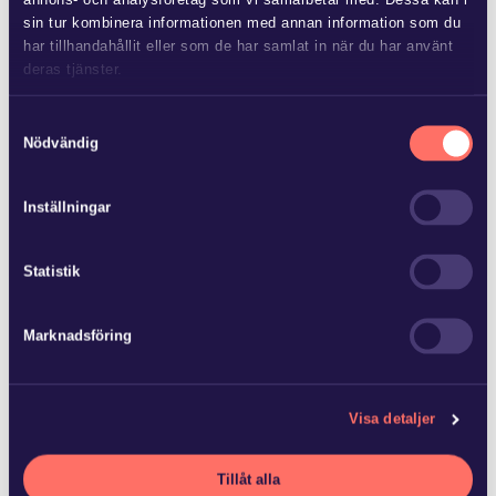
sin tur kombinera informationen med annan information som du
har tillhandahållit eller som de har samlat in när du har använt
deras tjänster.
JUN 25 2026
Advokatfirman Glimstedt har
Läs mer i
vår sekretesspolicy
om vilka vi är, hur du kontaktar
Samtyckesval
biträtt ägarna till Baker Tilly…
oss och på vilket sätt vi behandlar personuppgifter.
Nödvändig
Advokatfirman Glimstedt har biträtt ägarna till Baker Tilly
Inställningar
Norrköping AB vid försäljning av bolaget och dess
revisionsverksamhet med 15 anställda til…
Statistik
Marknadsföring
JUN 22 2026
Advokatfirman Glimstedt har
Visa detaljer
biträtt Ludvika Kommun
Stadshus…
Tillåt alla