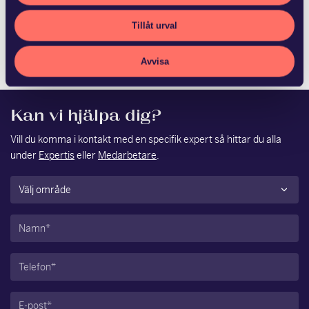
Fagersta kommun och Ludvika Kommun Stadshus AB har
Tillåt urval
med hälften vardera förvärvat Vattenfalls 50,6 procent av
aktierna i Västerbergslagens Energi AB. S…
Avvisa
Kan vi hjälpa dig?
Vill du komma i kontakt med en specifik expert så hittar du alla
under
Expertis
eller
Medarbetare
.
Område
(Obligatoriskt)
Namn
(Obligatoriskt)
Telefon
(Obligatoriskt)
E-