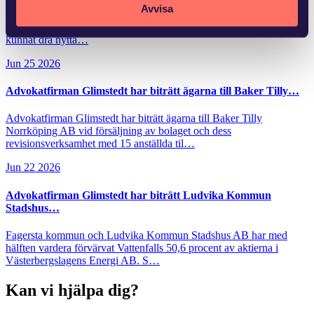
Avvisa
Flera fastighetsägare vidtar åtgärder för att förbättra området kring
fastigheten, vilket medför kostnader. Andra fastighetsägare har
kunnat dra nytta…
Jun 25 2026
Advokatfirman Glimstedt har biträtt ägarna till Baker Tilly…
Advokatfirman Glimstedt har biträtt ägarna till Baker Tilly
Norrköping AB vid försäljning av bolaget och dess
revisionsverksamhet med 15 anställda til…
Jun 22 2026
Advokatfirman Glimstedt har biträtt Ludvika Kommun
Stadshus…
Fagersta kommun och Ludvika Kommun Stadshus AB har med
hälften vardera förvärvat Vattenfalls 50,6 procent av aktierna i
Västerbergslagens Energi AB. S…
Kan vi hjälpa dig?