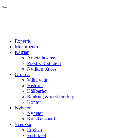
Expertis
Medarbetare
Karriär
Arbeta hos oss
Praktik & student
Nyfiken på oss
Om oss
Vilka vi är
Historik
Hållbarhet
Ranking & medlemskap
Kontor
Nyheter
Nyheter
Kunskapsbank
Svenska
English
Eesti keel