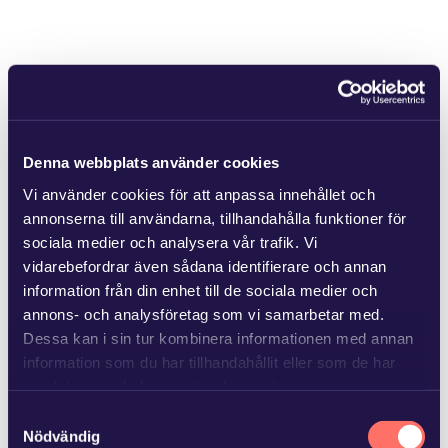
Denna webbplats använder cookies
Vi använder cookies för att anpassa innehållet och
annonserna till användarna, tillhandahålla funktioner för
sociala medier och analysera vår trafik. Vi
vidarebefordrar även sådana identifierare och annan
information från din enhet till de sociala medier och
annons- och analysföretag som vi samarbetar med.
Dessa kan i sin tur kombinera informationen med annan
information som du har tillhandahållit eller som de har
samlat in när du har använt deras tjänster.
Samtyckesval
Läs mer i
vår sekretesspolicy
om vilka vi är, hur du
Nödvändig