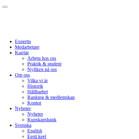
Expertis
Medarbetare
Karriär
Arbeta hos oss
Praktik & student
Nyfiken på oss
Om oss
Vilka vi är
Historik
Hållbarhet
Ranking & medlemskap
Kontor
Nyheter
Nyheter
Kunskapsbank
Svenska
English
Eesti keel