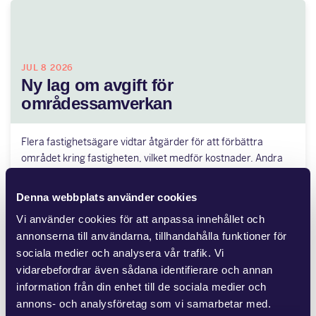
JUL 8 2026
Ny lag om avgift för
områdessamverkan
Flera fastighetsägare vidtar åtgärder för att förbättra
området kring fastigheten, vilket medför kostnader. Andra
fastighetsägare har kunnat dra nytta…
Denna webbplats använder cookies
Vi använder cookies för att anpassa innehållet och
annonserna till användarna, tillhandahålla funktioner för
sociala medier och analysera vår trafik. Vi
vidarebefordrar även sådana identifierare och annan
JUN 25 2026
Advokatfirman Glimstedt har biträtt
information från din enhet till de sociala medier och
annons- och analysföretag som vi samarbetar med.
ägarna till Baker Tilly…