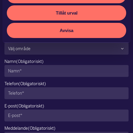
Kan vi hjälpa dig?
Tillåt urval
Vill du komma i kontakt med en specifik expert så hittar du alla
under
Expertis
eller
Medarbetare
.
Avvisa
Område
(Obligatoriskt)
Namn
(Obligatoriskt)
Telefon
(Obligatoriskt)
E-post
(Obligatoriskt)
Meddelande
(Obligatoriskt)