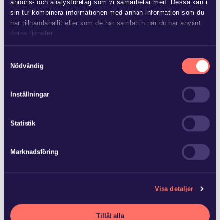
annons- och analysföretag som vi samarbetar med. Dessa kan i
sin tur kombinera informationen med annan information som du
har tillhandahållit eller som de har samlat in när du har använt
deras tjänster.
JUN 25 2026
Advokatfirman Glimstedt har
Läs mer i
vår sekretesspolicy
om vilka vi är, hur du kontaktar
Samtyckesval
biträtt ägarna till Baker Tilly…
oss och på vilket sätt vi behandlar personuppgifter.
Nödvändig
Advokatfirman Glimstedt har biträtt ägarna till Baker Tilly
Inställningar
Norrköping AB vid försäljning av bolaget och dess
revisionsverksamhet med 15 anställda til…
Statistik
Marknadsföring
JUN 22 2026
Advokatfirman Glimstedt har
Visa detaljer
biträtt Ludvika Kommun
Stadshus…
Tillåt alla