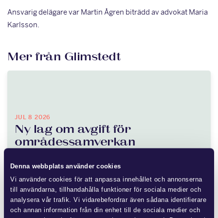
Ansvarig delägare var Martin Ågren biträdd av advokat Maria
Karlsson.
Mer från Glimstedt
JUL 8 2026
Ny lag om avgift för
områdessamverkan
Denna webbplats använder cookies
Flera fastighetsägare vidtar åtgärder för att förbättra
området kring fastigheten, vilket medför kostnader. Andra
Vi använder cookies för att anpassa innehållet och annonserna
till användarna, tillhandahålla funktioner för sociala medier och
fastighetsägare har kunnat dra nytta…
analysera vår trafik. Vi vidarebefordrar även sådana identifierare
och annan information från din enhet till de sociala medier och