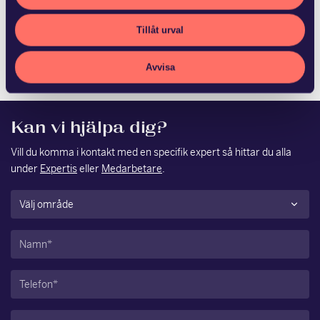
Fagersta kommun och Ludvika Kommun Stadshus AB har
Tillåt urval
med hälften vardera förvärvat Vattenfalls 50,6 procent av
aktierna i Västerbergslagens Energi AB. S…
Avvisa
Kan vi hjälpa dig?
Vill du komma i kontakt med en specifik expert så hittar du alla
under
Expertis
eller
Medarbetare
.
Område
(Obligatoriskt)
Namn
(Obligatoriskt)
Telefon
(Obligatoriskt)
E-