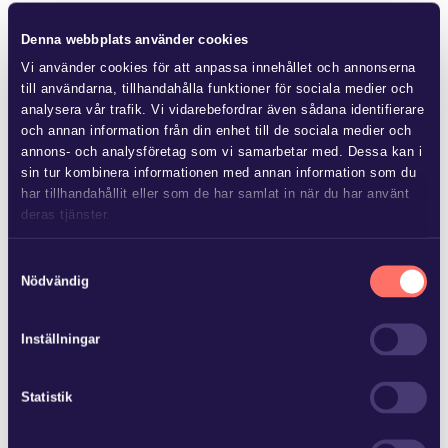
Reglerna innebär att utländska experter, forskare och andra
Denna webbplats använder cookies
nyckelpersoner ges viss skattelättnad. Detta bl.a. för att
stärka Sveriges internationella konkurrenskraft.
Vi använder cookies för att anpassa innehållet och annonserna
till användarna, tillhandahålla funktioner för sociala medier och
Skattelättnaden kan ges under de tre första åren i Sverige.
analysera vår trafik. Vi vidarebefordrar även sådana identifierare
Längre tidsgränser gäller i många andra länder. Tidsgränsen
och annan information från din enhet till de sociala medier och
föreslås därför utvidgad till fem år för att de svenska reglerna
annons- och analysföretag som vi samarbetar med. Dessa kan i
ska vara konkurrenskraftiga.
sin tur kombinera informationen med annan information som du
har tillhandahållit eller som de har samlat in när du har använt
Förslagen är tänkta att träda i kraft den 1 januari 2021 och de
deras tjänster.
ska som sagt ligga till grund för budgetförhandlingar. Det kan
Läs mer i
vår sekretesspolicy
om vilka vi är, hur du kontaktar
Samtyckesval
således bli aktuellt med justeringar, exempelvis vad gäller
oss och på vilket sätt vi behandlar personuppgifter.
Nödvändig
nivåerna på skattesänkningarna. Det synes dock troligt att
många oss kommer att få sänkt skatt fr.o.m nästa
Inställningar
beskattningsår (2021).
Statistik
Mer från Glimstedt