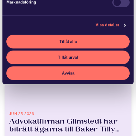
Marknadsföring
Visa detaljer
JUL 8 2026
Ny lag om avgift för
områdessamverkan
Tillåt alla
Tillåt urval
Flera fastighetsägare vidtar åtgärder för att förbättra
området kring fastigheten, vilket medför kostnader. Andra
fastighetsägare har kunnat dra nytta…
Avvisa
JUN 25 2026
Advokatfirman Glimstedt har
biträtt ägarna till Baker Tilly…