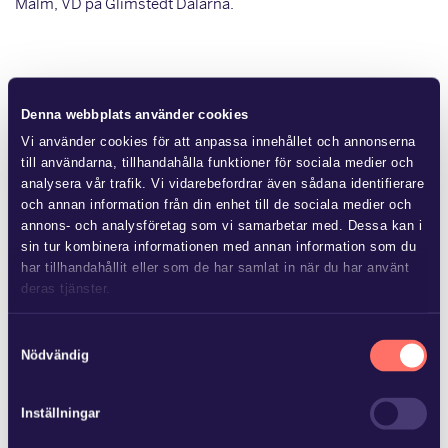
Malm, VD på Glimstedt Dalarna.
Mer från Glimstedt
Denna webbplats använder cookies
Vi använder cookies för att anpassa innehållet och annonserna
till användarna, tillhandahålla funktioner för sociala medier och
analysera vår trafik. Vi vidarebefordrar även sådana identifierare
och annan information från din enhet till de sociala medier och
annons- och analysföretag som vi samarbetar med. Dessa kan i
JUL 8 2026
sin tur kombinera informationen med annan information som du
Ny lag om avgift för
har tillhandahållit eller som de har samlat in när du har använt
områdessamverkan
deras tjänster.
Läs mer i
vår sekretesspolicy
om vilka vi är, hur du kontaktar
Samtyckesval
Flera fastighetsägare vidtar åtgärder för att förbättra
oss och på vilket sätt vi behandlar personuppgifter.
Nödvändig
området kring fastigheten, vilket medför kostnader. Andra
fastighetsägare har kunnat dra nytta…
Inställningar