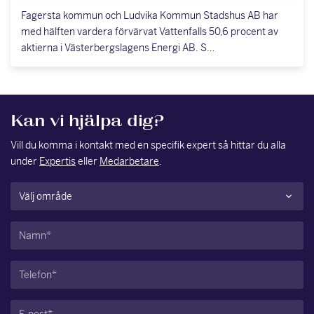
Fagersta kommun och Ludvika Kommun Stadshus AB har
med hälften vardera förvärvat Vattenfalls 50,6 procent av
aktierna i Västerbergslagens Energi AB. S…
Kan vi hjälpa dig?
Vill du komma i kontakt med en specifik expert så hittar du alla
under
Expertis
eller
Medarbetare
.
Område
(Obligatoriskt)
Namn
(Obligatoriskt)
Telefon
(Obligatoriskt)
E-