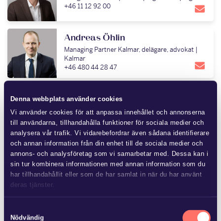
+46 11 12 92 00
Andreas Öhlin
Managing Partner Kalmar, delägare, advokat |
Kalmar
+46 480 44 28 47
Denna webbplats använder cookies
Carl-Johan Ask
Delägare, advokat | Helsingborg & Båstad
Vi använder cookies för att anpassa innehållet och annonserna
+46 702 16 82 61
till användarna, tillhandahålla funktioner för sociala medier och
analysera vår trafik. Vi vidarebefordrar även sådana identifierare
och annan information från din enhet till de sociala medier och
annons- och analysföretag som vi samarbetar med. Dessa kan i
Christian Wahlström
sin tur kombinera informationen med annan information som du
Delägare, advokat | Norrköping & Linköping
har tillhandahållit eller som de har samlat in när du har använt
+46 11 12 92 00
deras tjänster.
Läs mer i
vår sekretesspolicy
om vilka vi är, hur du kontaktar
Samtyckesval
David Karlsson
oss och på vilket sätt vi behandlar personuppgifter.
Nödvändig