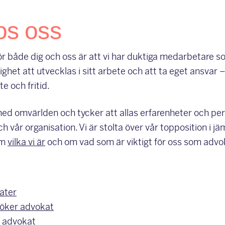
os oss
ör både dig och oss är att vi har duktiga medarbetare som 
ghet att utvecklas i sitt arbete och att ta eget ansvar
e och fritid.
t med omvärlden och tycker att allas erfarenheter och per
ch vår organisation. Vi är stolta över vår topposition i j
om
vilka vi är
och om vad som är viktigt för oss som advo
ater
söker advokat
r advokat