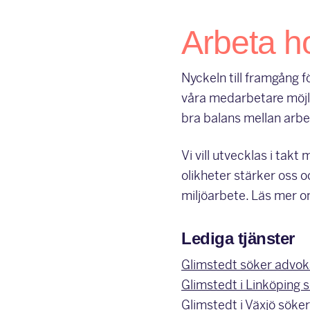
Arbeta h
Nyckeln till framgång f
våra medarbetare möjli
bra balans mellan arbet
Vi vill utvecklas i tak
olikheter stärker oss o
miljöarbete. Läs mer 
Lediga tjänster
Glimstedt söker advok
Glimstedt i Linköping 
Glimstedt i Växjö söke