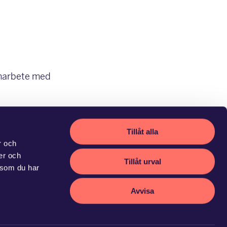
amarbete med
Tillåt alla
r och
ier och
Tillåt urval
 som du har
Avvisa