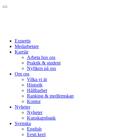
Expertis
Medarbetare
Karriär
Arbeta hos oss
Praktik & student
Nyfiken på oss
Om oss
Vilka vi är
Historik
Hållbarhet
Ranking & medlemskap
Kontor
Nyheter
Nyheter
Kunskapsbank
Svenska
English
Eesti keel