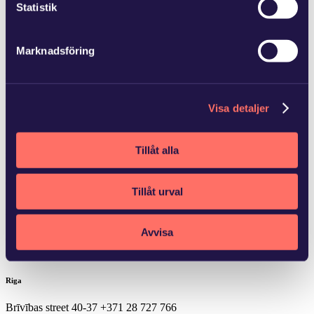
Statistik
Platensgatan 2
+46 13 12 92 01
Marknadsföring
Ludvika
Eriksgatan 7 A
+46 240 140 20
Visa detaljer
Tillåt alla
Norrköping
Gamla Torget 3
+46 11 12 92 00
Tillåt urval
Nyköping
Avvisa
Östra Längdgatan 5
611 35 Nyköping
+46 11 12 92 00
Riga
Brīvības street 40-37
+371 28 727 766