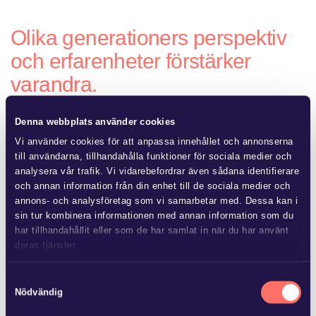
Olika generationers perspektiv
och erfarenheter förstärker
varandra.
Advokatfirman Glimstedt är en fullservicebyrå med fokus på
Denna webbplats använder cookies
affärsjuridik. Våra klienter är oftast stora och medelstora
Vi använder cookies för att anpassa innehållet och annonserna
svenska och internationella företag. Vi finns på elva kontor i
till användarna, tillhandahålla funktioner för sociala medier och
Sverige och tre i Baltikum. Våra 200 medarbetare
analysera vår trafik. Vi vidarebefordrar även sådana identifierare
samarbetar sömlöst över kontorsgränserna och kan därmed
och annan information från din enhet till de sociala medier och
annons- och analysföretag som vi samarbetar med. Dessa kan i
bilda en fantastisk kompetenskraft vid behov.
sin tur kombinera informationen med annan information som du
har tillhandahållit eller som de har samlat in när du har använt
deras tjänster.
Läs mer i
vår sekretesspolicy
om vilka vi är, hur du kontaktar
Samtyckesval
oss och på vilket sätt vi behandlar personuppgifter.
Nödvändig
JUL 8 2026