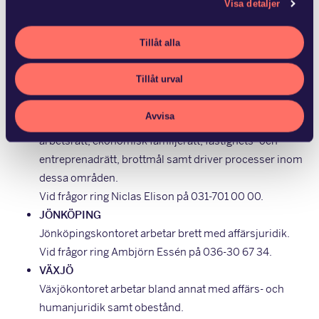
Visa detaljer
som du författat under din juristutbildning.
Tillåt alla
Ansökan praktik
Ansökan sommarnotarie
Tillåt urval
GÖTEBORG
Avvisa
Göteborgskontoret arbetar med affärsjuridik,
arbetsrätt, ekonomisk familjerätt, fastighets- och
entreprenadrätt, brottmål samt driver processer inom
dessa områden.
Vid frågor ring Niclas Elison på 031-701 00 00.
JÖNKÖPING
Jönköpingskontoret arbetar brett med affärsjuridik.
Vid frågor ring Ambjörn Essén på 036-30 67 34.
VÄXJÖ
Växjökontoret arbetar bland annat med affärs- och
humanjuridik samt obestånd.