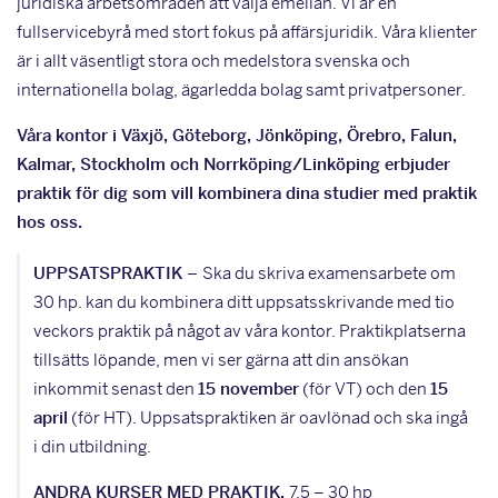
juridiska arbetsområden att välja emellan. Vi är en
fullservicebyrå med stort fokus på affärsjuridik. Våra klienter
är i allt väsentligt stora och medelstora svenska och
internationella bolag, ägarledda bolag samt privatpersoner.
Våra kontor i Växjö, Göteborg, Jönköping, Örebro, Falun,
Kalmar, Stockholm och Norrköping/Linköping erbjuder
praktik för dig som vill kombinera dina studier med praktik
hos oss.
UPPSATSPRAKTIK –
Ska du skriva examensarbete om
30 hp. kan du kombinera ditt uppsatsskrivande med tio
veckors praktik på något av våra kontor. Praktikplatserna
tillsätts löpande, men vi ser gärna att din ansökan
inkommit senast den
15 november
(för VT) och den
15
april
(för HT). Uppsatspraktiken är oavlönad och ska ingå
i din utbildning.
ANDRA KURSER MED PRAKTIK,
7,5 – 30 hp