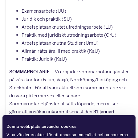
Examensarbete (UU)
Juridik och praktik (SU)
Arbetsplatsanknutet utredningsarbete (LU)
Praktik med juridiskt utredningsarbete (OrU)
Arbetsplatsanknutna Studier (UmU)
Allmän rättslära III med praktik (KaU)
Praktik: Juridik (KaU)
SOMMARNOTARIE –
Vi erbjuder sommarnotarietjänster
på våra kontor i Falun, Växjö, Norrköping/Linköping och
Stockholm. För att vara aktuell som sommarnotarie ska
du vara på termin sex eller senare.
Sommarnotarietjänster tillsätts löpande, men vi ser
gärna att ansökan inkommit senast den
31
januari
.
UPPGIFTER & ANSÖKAN
Denna webbplats använder cookies
Vi använder cookies för att anpassa innehållet och annonserna