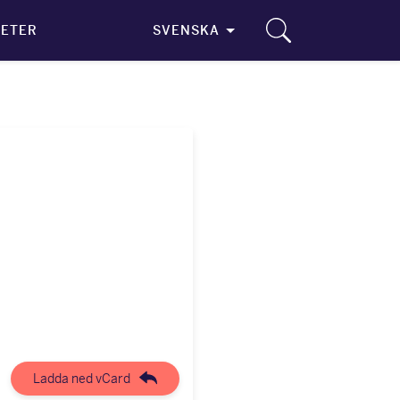
ETER
SVENSKA
Ladda ned vCard