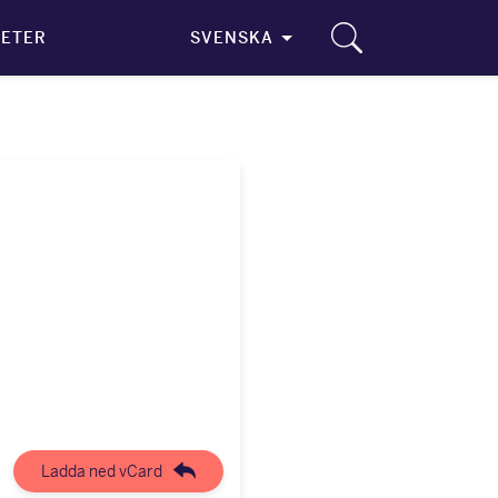
ETER
SVENSKA
Ladda ned vCard