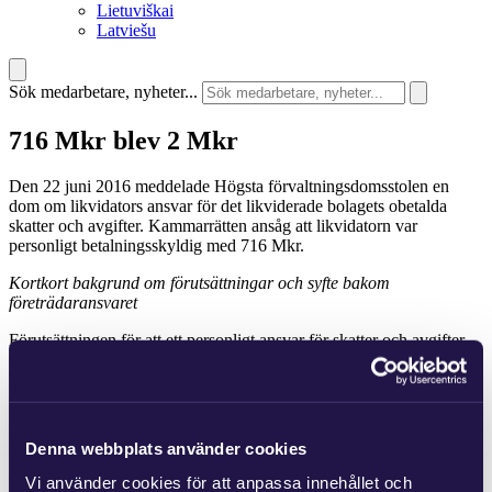
Lietuviškai
Latviešu
Sök medarbetare, nyheter...
716 Mkr blev 2 Mkr
Den 22 juni 2016 meddelade Högsta förvaltningsdomsstolen en
dom om likvidators ansvar för det likviderade bolagets obetalda
skatter och avgifter. Kammarrätten ansåg att likvidatorn var
personligt betalningsskyldig med 716 Mkr.
Kortkort bakgrund om förutsättningar och syfte bakom
företrädaransvaret
Förutsättningen för att ett personligt ansvar för skatter och avgifter
ska uppstå är att dessa vid konkurstidpunkten har förfallit till
betalning, att företrädaransvar föreligger enligt skattebetalningslagen
och att betalningen uteblivit genom uppsåt eller grov oaktsamhet.
Den avgörande frågan i målet var om likvidatorn kunde åläggas
Denna webbplats använder cookies
betalningsskyldighet överhuvudtaget i sin egenskap av likvidator;
om likvidatorn agerat, minst, grovt oaktsamt vid sin hantering av
Vi använder cookies för att anpassa innehållet och