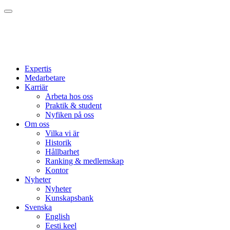
Expertis
Medarbetare
Karriär
Arbeta hos oss
Praktik & student
Nyfiken på oss
Om oss
Vilka vi är
Historik
Hållbarhet
Ranking & medlemskap
Kontor
Nyheter
Nyheter
Kunskapsbank
Svenska
English
Eesti keel