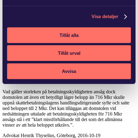
deklaration eller annan handling eller visat uppenbar likgiltighet för
att sätta sig in i de beskattningsregler som han har haft att tillämpa”.
Att skatten inte har betalats i tid eller verksamma åtgärder inte har
Visa detaljer
vidtagit utgör i sig inte att grov oaktsamhet föreligger.
Högsta förvaltningsdomstolen kom fram till att det ansågs visat i
Tillåt alla
målet att likvidatorn hade god insyn i bolaget och dess ekonomiska
situation genom tidigare advokatuppdrag för bl.a. detta samt att han
företrätt bolaget gentemot Skatteverket om de aktuella skatterna. Det
Tillåt urval
borde vidare ha stått klart för likvidatorn redan vid
likvidationsuppdragets början att skatterna inte skulle kunna betalas
på förfallodagen och inte ”omedelbart” begära bolaget i konkurs
”kan” framstå som grovt oaktsamt. Det ansågs slutligen försvårande
Avvisa
att han var advokat och därför känner till vilka åtgärder som borde
ha vidtagits.
Vad gäller storleken på betalningsskyldigheten ansåg dock
domstolen att även ett betydligt lägre belopp än 716 Mkr skulle
uppnå skattebetalningslagens handlingsdirigerande syfte och satte
ned beloppet till 2 Mkr. Det kan tilläggas att domstolen vid
nedsättningen uttalade att betalningsskyldigheten för 716 Mkr
ansågs stå i ett ”klart missförhållande till det som det allmänna
vinner av att hela beloppet utkrävs.”.
Advokat Henrik Thyselius, Göteborg, 2016-10-19