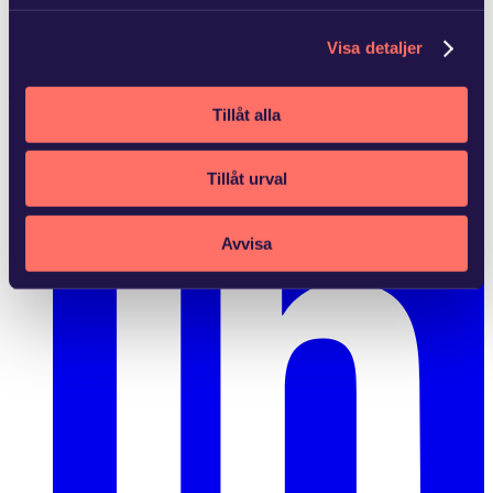
Visa detaljer
Copyright © 2025 Advokatfirman Glimstedt –
Legal
Tillåt alla
Tillåt urval
Avvisa