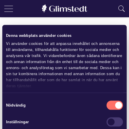
Två uppsatspraktikanter på
Denna webbplats använder cookies
Göteborgskontoret!
Vi använder cookies för att anpassa innehållet och annonserna
till användarna, tillhandahålla funktioner för sociala medier och
Sara Bratt är uppväxt på landet utanför Lidköping och hon
analysera vår trafik. Vi vidarebefordrar även sådana identifierare
har sysslat med hästar hela uppväxten men valde att flytta till
och annan information från din enhet till de sociala medier och
annons- och analysföretag som vi samarbetar med. Dessa kan i
Göteborg för att plugga juridik efter gymnasiet. Juridiken
sin tur kombinera informationen med annan information som du
valde Sara för sitt genuina intresse för affärer och
har tillhandahållit eller som de har samlat in när du har använt
människorna som skapar dem. Sara var tidigare konsult och
deras tjänster.
försäljningsansvarig på den studentdrivna juristbyrån
Läs mer i
vår sekretesspolicy
om vilka vi är, hur du kontaktar
HandelsJuristerna och kommer under hösten vara
Samtyckesval
oss och på vilket sätt vi behandlar personuppgifter.
Nödvändig
uppsatspraktikant på Glimstedt. Sara hoppas på en höst
med nya erfarenheter, härliga kollegor och en ärlig inblick i
juristrollen på en advokatbyrå.
Inställningar