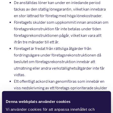
De anställdas löner kan under en inledande period
täckas av den statlig lönegarantin, vilket kan innebära
en stor lättnad för företag med höga lönekostnader.
Företagets skulder som uppkommit innan ansökan om
företagsrekonstruktion får inte betalas under tiden
företagsrekonstruktionen pågår, vilket kan vara allt
ifrån tre månader till ett år.
Företaget är fredat från rättsliga åtgärder från
fordringsägare under företagsrekonstruktionen då
beslutet om företagsrekonstruktion innebär att
utmätning eller andra verkställighetsåtgärder inte får
vidtas.
Ett offentligt ackord kan genomföras som innebär en
viss nedskrivning av ett företags oprioriterade skulder
(skulder utan säkerhet).
Denna webbplats använder cookies
Tanken är att företagets verksamhet ska fortsätta som vanligt
Vi använder cookies för att anpassa innehållet och
under en företagsrekonstruktion. Företagets ledning