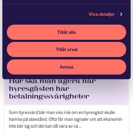
Fel i fastighet men inget avdrag
på priset
Visa detaljer
I ett mål om fel i fastighet kom hovrätten fram till att
Tillåt alla
fastigheten i olika avseenden var behäftad med fel. Trots det
hade köparen enligt domstolen i…
Tillåt urval
Avvisa
Hur ska man agera när
hyresgästen har
betalningssvårigheter
Som hyresvärd bär man viss risk om en hyresgäst skulle
hamna på obestånd. Ofta får man signaler om att ekonomin
inte bär sig och det kan då vara av vä…