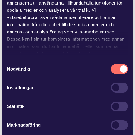
annonserna till användarna, tillhandahålla funktioner för
fortsätter att driva verksamheten men med rekonstruktören
sociala medier och analysera vår trafik. Vi
som överser processen och ser till att företaget följer
vidarebefordrar även sådana identifierare och annan
reglerna för en företagsrekonstruktion.
information från din enhet till de sociala medier och
annons- och analysföretag som vi samarbetar med.
Vi som arbetar i affärsområdet
Finansiell Kris & Risk
på
Dessa kan i sin tur kombinera informationen med annan
Advokatfirman Glimstedt i Göteborg har stor erfarenhet av
information som du har tillhandahållit eller som de har
att bidra i företagsrekonstruktioner. Kontakta oss gärna för
samlat in när du har använt deras tjänster.
en förutsättningslös diskussion om vi kan bidra till att ditt
Samtyckesval
företag klarar sig igenom den svåra situation som tillfälliga
Läs mer i
vår sekretesspolicy
om vilka vi är, hur du
Nödvändig
betalningsproblem kan innebära.
kontaktar oss och på vilket sätt vi behandlar
personuppgifter.
Inställningar
Mer från Glimstedt
Statistik
Marknadsföring