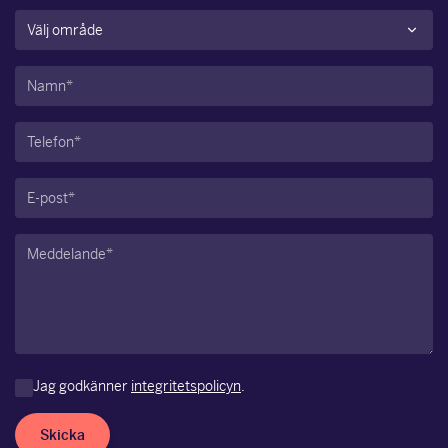
Område
(Obligatoriskt)
Namn
(Obligatoriskt)
Telefon
(Obligatoriskt)
E-
post
(Obligatoriskt)
Meddelande
(Obligatoriskt)
Jag godkänner
integritetspolicyn
.
Skicka