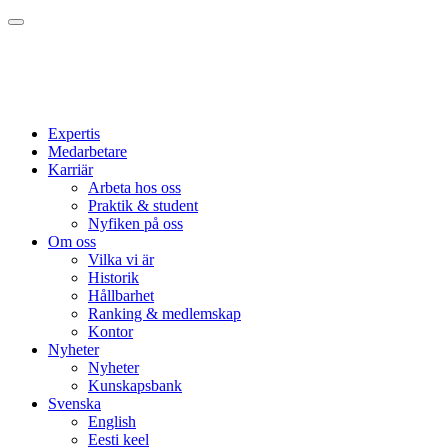
Expertis
Medarbetare
Karriär
Arbeta hos oss
Praktik & student
Nyfiken på oss
Om oss
Vilka vi är
Historik
Hållbarhet
Ranking & medlemskap
Kontor
Nyheter
Nyheter
Kunskapsbank
Svenska
English
Eesti keel