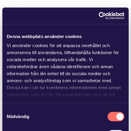
Denna webbplats använder cookies
Vi använder cookies för att anpassa innehållet och
annonserna till användarna, tillhandahålla funktioner för
sociala medier och analysera vår trafik. Vi
vidarebefordrar även sådana identifierare och annan
information från din enhet till de sociala medier och
annons- och analysföretag som vi samarbetar med.
Dessa kan i sin tur kombinera informationen med annan
information som du har tillhandahållit eller som de har
samlat in när du har använt deras tjänster.
Samtyckesval
Läs mer i
vår sekretesspolicy
om vilka vi är, hur du
Nödvändig
kontaktar oss och på vilket sätt vi behandlar
personuppgifter.