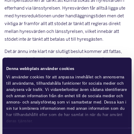
Kompensationen är tänkt att kunna sökas av hyresvärden i
efterhand via länsstyrelsen. Hyresvärden får alltså ligga ute
med hyresreduktionen under handläggningstiden men det
viktiga är framför allt att stödet är tänkt att regleras direkt
mellan hyresvärden och länsstyrelsen, vilket innebär att
stödet inte är tänkt att betalas ut till hyresgästen.
Det är ännu inte klart när slutligt beslut kommer att fattas,
eftersom den föreslagna satsningen innebär en form av
statsstöd och därför först behöver godkännas av EU-
Denna webbplats använder cookies
kommissionen innan slutligt beslut kan fattas. Vi bevakar
Vi använder cookies för att anpassa innehållet och annonserna
utvecklingen.
till användarna, tillhandahålla funktioner för sociala medier och
analysera vår trafik. Vi vidarebefordrar även sådana identifierare
och annan information från din enhet till de sociala medier och
Mer från Glimstedt
annons- och analysföretag som vi samarbetar med. Dessa kan i
sin tur kombinera informationen med annan information som du
har tillhandahållit eller som de har samlat in när du har använt
deras tjänster.
Läs mer i
vår sekretesspolicy
om vilka vi är, hur du kontaktar