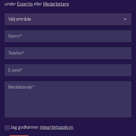
under
Expertis
eller
Medarbetare
.
Område
(Obligatoriskt)
Namn
(Obligatoriskt)
Telefon
(Obligatoriskt)
E-
post
(Obligatoriskt)
Meddelande
(Obligatoriskt)
Jag godkänner
integritetspolicyn
.