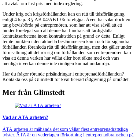
att avtala om fast pris med indexreglering.
Under krig och krigsförhållanden kan en rätt till tidsförlängning
enligt 4 kap. 3 § AB 04/ABT 06 föreligga. Även här vilar dock en
tung bevisbörda på entreprenören, som har att visa såväl att ett
hinder förelegat som att denne har hindrats att färdigställa
kontraktsarbetena inom kontraktstiden på grund av detta. Enligt
femte punkten i den aktuella bestämmelsen kan i och för sig andra
förhållanden föranleda rätt till tidsförlängning, men det gäller under
förutsättning att det rör sig om förhållanden som entreprenören kan
visa att denna varken har vållat eller bort räkna med och vars
menliga inverkan denne inte rimligen kunnat undanröja.
Har du frågor rörande prisändringar i entreprenadförhållanden?
Kontakta oss på Glimstedt för kvalificerad rådgivning på området.
Mer från Glimstedt
Vad är ÄTA-arbeten?
ÄTA-arbeten är måhända det som vållar flest entreprenadrättsliga
tvister. ÄTA är en vedertagen förkortning i entreprenadbranschen på