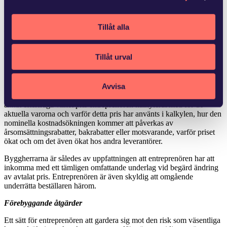
avstamp i kostnaden för hela entreprenaden så kan krav enligt
bestämmelsen framställas först då entreprenaden är avslutad och
sammanfattad. En bevislättnad föreligger för den som åberopar rätt
Tillåt alla
till ändring av avtalat pris med hänvisning till motsvarande
bestämmelse i ABM 07 (28 art.). Detta då kravet i denna
bestämmelse är att kostnadsändringen ska ha varit oförutsebar och
Tillåt urval
väsentligt ha påverkat hela kostnaden för en enskild vara.
En berättigad prisändring ska även vara skälig och bestämmas med
Avvisa
utgångspunkt i konkreta underlag. Beställaren bör enligt
Byggherrarnas ovan nämnda skrivelse vid denna bedömning bland
annat efterfråga vilket pris entreprenören kalkylerat med för de
aktuella varorna och varför detta pris har använts i kalkylen, hur den
nominella kostnadsökningen kommer att påverkas av
årsomsättningsrabatter, bakrabatter eller motsvarande, varför priset
ökat och om det även ökat hos andra leverantörer.
Byggherrarna är således av uppfattningen att entreprenören har att
inkomma med ett tämligen omfattande underlag vid begärd ändring
av avtalat pris. Entreprenören är även skyldig att omgående
underrätta beställaren härom.
Förebyggande åtgärder
Ett sätt för entreprenören att gardera sig mot den risk som väsentliga