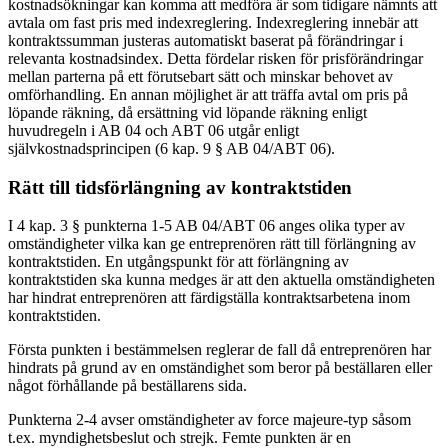
kostnadsökningar kan komma att medföra är som tidigare nämnts att
avtala om fast pris med indexreglering. Indexreglering innebär att
kontraktssumman justeras automatiskt baserat på förändringar i
relevanta kostnadsindex. Detta fördelar risken för prisförändringar
mellan parterna på ett förutsebart sätt och minskar behovet av
omförhandling. En annan möjlighet är att träffa avtal om pris på
löpande räkning, då ersättning vid löpande räkning enligt
huvudregeln i AB 04 och ABT 06 utgår enligt
självkostnadsprincipen (6 kap. 9 § AB 04/ABT 06).
Rätt till tidsförlängning av kontraktstiden
I 4 kap. 3 § punkterna 1-5 AB 04/ABT 06 anges olika typer av
omständigheter vilka kan ge entreprenören rätt till förlängning av
kontraktstiden. En utgångspunkt för att förlängning av
kontraktstiden ska kunna medges är att den aktuella omständigheten
har hindrat entreprenören att färdigställa kontraktsarbetena inom
kontraktstiden.
Första punkten i bestämmelsen reglerar de fall då entreprenören har
hindrats på grund av en omständighet som beror på beställaren eller
något förhållande på beställarens sida.
Punkterna 2-4 avser omständigheter av force majeure-typ såsom
t.ex. myndighetsbeslut och strejk. Femte punkten är en