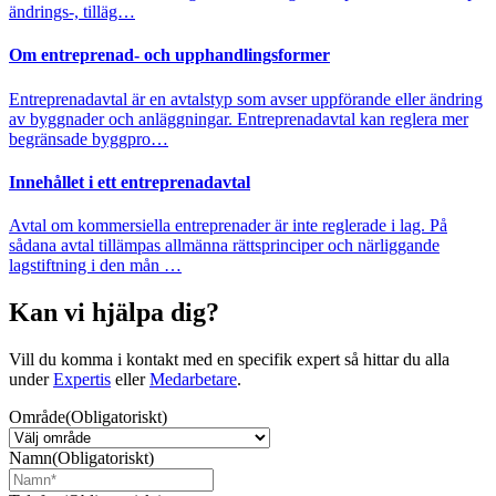
ändrings-, tilläg…
Om entreprenad- och upphandlingsformer
Entreprenadavtal är en avtalstyp som avser uppförande eller ändring
av byggnader och anläggningar. Entreprenadavtal kan reglera mer
begränsade byggpro…
Innehållet i ett entreprenadavtal
Avtal om kommersiella entreprenader är inte reglerade i lag. På
sådana avtal tillämpas allmänna rättsprinciper och närliggande
lagstiftning i den mån …
Kan vi hjälpa dig?
Vill du komma i kontakt med en specifik expert så hittar du alla
under
Expertis
eller
Medarbetare
.
Område
(Obligatoriskt)
Namn
(Obligatoriskt)