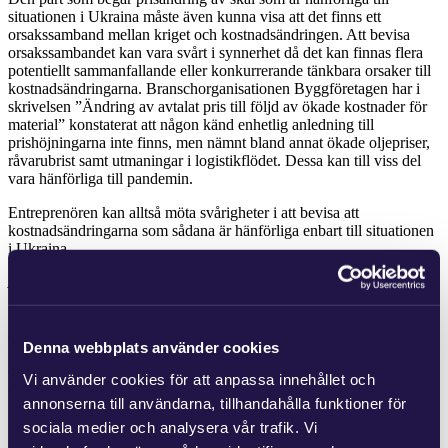
situationen i Ukraina måste även kunna visa att det finns ett
orsakssamband mellan kriget och kostnadsändringen. Att bevisa
orsakssambandet kan vara svårt i synnerhet då det kan finnas flera
potentiellt sammanfallande eller konkurrerande tänkbara orsaker till
kostnadsändringarna. Branschorganisationen Byggföretagen har i
skrivelsen ”Ändring av avtalat pris till följd av ökade kostnader för
material” konstaterat att någon känd enhetlig anledning till
prishöjningarna inte finns, men nämnt bland annat ökade oljepriser,
råvarubrist samt utmaningar i logistikflödet. Dessa kan till viss del
vara hänförliga till pandemin.
Entreprenören kan alltså möta svårigheter i att bevisa att
kostnadsändringarna som sådana är hänförliga enbart till situationen
i Ukraina.
Ändring av avtalat pris på grund av onormala prisförändringar
Ur bevishänseende kan det vara lättare att åberopa den andra delen
av bestämmelsen som reglerar onormala prisförändringar avseende
Denna webbplats använder cookies
material som ingår i entreprenaden. Det krävs dock som sagt att det
då rör sig om onormala prisförändringar. Praxis på området talar för
Vi använder cookies för att anpassa innehållet och
att en onormal prisförändring enligt 6 kap. 3 § AB 04/ABT 06
annonserna till användarna, tillhandahålla funktioner för
främst avser marknadsövergripande prisstegringar snarare än
kostnadsuppgång i förhållande till en enskild leverantör.
sociala medier och analysera vår trafik. Vi