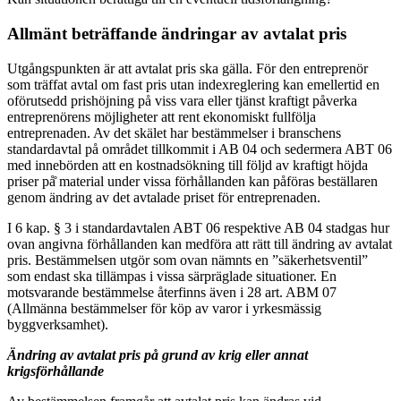
Allmänt beträffande ändringar av avtalat pris
Utgångspunkten är att avtalat pris ska gälla. För den entreprenör
som träffat avtal om fast pris utan indexreglering kan emellertid en
oförutsedd prishöjning på viss vara eller tjänst kraftigt påverka
entreprenörens möjligheter att rent ekonomiskt fullfölja
entreprenaden. Av det skälet har bestämmelser i branschens
standardavtal på området tillkommit i AB 04 och sedermera ABT 06
med innebörden att en kostnadsökning till följd av kraftigt höjda
priser på̊ material under vissa förhållanden kan påföras beställaren
genom ändring av det avtalade priset för entreprenaden.
I 6 kap. § 3 i standardavtalen ABT 06 respektive AB 04 stadgas hur
ovan angivna förhållanden kan medföra att rätt till ändring av avtalat
pris. Bestämmelsen utgör som ovan nämnts en ”säkerhetsventil”
som endast ska tillämpas i vissa särpräglade situationer. En
motsvarande bestämmelse återfinns även i 28 art. ABM 07
(Allmänna bestämmelser för köp av varor i yrkesmässig
byggverksamhet).
Ändring av avtalat pris på grund av krig eller annat
krigsförhållande