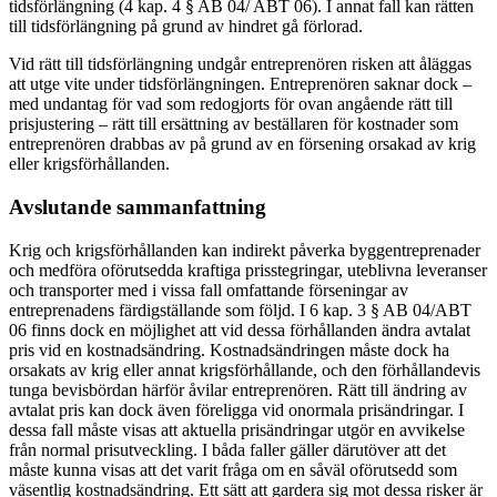
tidsförlängning (4 kap. 4 § AB 04/ ABT 06). I annat fall kan rätten
till tidsförlängning på grund av hindret gå förlorad.
Vid rätt till tidsförlängning undgår entreprenören risken att åläggas
att utge vite under tidsförlängningen. Entreprenören saknar dock –
med undantag för vad som redogjorts för ovan angående rätt till
prisjustering – rätt till ersättning av beställaren för kostnader som
entreprenören drabbas av på grund av en försening orsakad av krig
eller krigsförhållanden.
Avslutande sammanfattning
Krig och krigsförhållanden kan indirekt påverka byggentreprenader
och medföra oförutsedda kraftiga prisstegringar, uteblivna leveranser
och transporter med i vissa fall omfattande förseningar av
entreprenadens färdigställande som följd. I 6 kap. 3 § AB 04/ABT
06 finns dock en möjlighet att vid dessa förhållanden ändra avtalat
pris vid en kostnadsändring. Kostnadsändringen måste dock ha
orsakats av krig eller annat krigsförhållande, och den förhållandevis
tunga bevisbördan härför åvilar entreprenören. Rätt till ändring av
avtalat pris kan dock även föreligga vid onormala prisändringar. I
dessa fall måste visas att aktuella prisändringar utgör en avvikelse
från normal prisutveckling. I båda faller gäller därutöver att det
måste kunna visas att det varit fråga om en såväl oförutsedd som
väsentlig kostnadsändring. Ett sätt att gardera sig mot dessa risker är