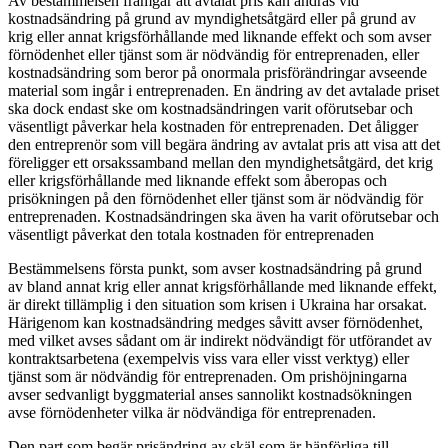
Av bestämmelsen framgår att avtalat pris kan ändras vid
kostnadsändring på grund av myndighetsåtgärd eller på grund av
krig eller annat krigsförhållande med liknande effekt och som avser
förnödenhet eller tjänst som är nödvändig för entreprenaden, eller
kostnadsändring som beror på onormala prisförändringar avseende
material som ingår i entreprenaden. En ändring av det avtalade priset
ska dock endast ske om kostnadsändringen varit oförutsebar och
väsentligt påverkar hela kostnaden för entreprenaden. Det åligger
den entreprenör som vill begära ändring av avtalat pris att visa att det
föreligger ett orsakssamband mellan den myndighetsåtgärd, det krig
eller krigsförhållande med liknande effekt som åberopas och
prisökningen på den förnödenhet eller tjänst som är nödvändig för
entreprenaden. Kostnadsändringen ska även ha varit oförutsebar och
väsentligt påverkat den totala kostnaden för entreprenaden
Bestämmelsens första punkt, som avser kostnadsändring på grund
av bland annat krig eller annat krigsförhållande med liknande effekt,
är direkt tillämplig i den situation som krisen i Ukraina har orsakat.
Härigenom kan kostnadsändring medges såvitt avser förnödenhet,
med vilket avses sådant om är indirekt nödvändigt för utförandet av
kontraktsarbetena (exempelvis viss vara eller visst verktyg) eller
tjänst som är nödvändig för entreprenaden. Om prishöjningarna
avser sedvanligt byggmaterial anses sannolikt kostnadsökningen
avse förnödenheter vilka är nödvändiga för entreprenaden.
Den part som begär prisändring av skäl som är hänförliga till