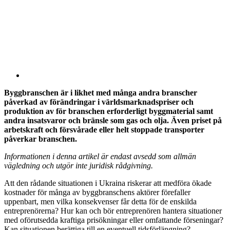
Byggbranschen är i likhet med många andra branscher
påverkad av förändringar i världsmarknadspriser och
produktion av för branschen erforderligt byggmaterial samt
andra insatsvaror och bränsle som gas och olja. Även priset på
arbetskraft och försvårade eller helt stoppade transporter
påverkar branschen.
Informationen i denna artikel är endast avsedd som allmän
vägledning och utgör inte juridisk rådgivning.
Att den rådande situationen i Ukraina riskerar att medföra ökade
kostnader för många av byggbranschens aktörer förefaller
uppenbart, men vilka konsekvenser får detta för de enskilda
entreprenörerna? Hur kan och bör entreprenören hantera situationer
med oförutsedda kraftiga prisökningar eller omfattande förseningar?
Kan situationen berättiga till en eventuell tidsförlängning?