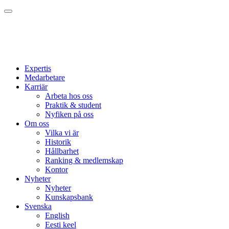
Expertis
Medarbetare
Karriär
Arbeta hos oss
Praktik & student
Nyfiken på oss
Om oss
Vilka vi är
Historik
Hållbarhet
Ranking & medlemskap
Kontor
Nyheter
Nyheter
Kunskapsbank
Svenska
English
Eesti keel