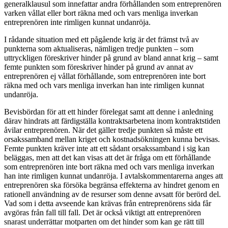
generalklausul som innefattar andra förhållanden som entreprenören
varken vållat eller bort räkna med och vars menliga inverkan
entreprenören inte rimligen kunnat undanröja.
I rådande situation med ett pågående krig är det främst två av
punkterna som aktualiseras, nämligen tredje punkten – som
uttryckligen föreskriver hinder på grund av bland annat krig – samt
femte punkten som föreskriver hinder på grund av annat av
entreprenören ej vållat förhållande, som entreprenören inte bort
räkna med och vars menliga inverkan han inte rimligen kunnat
undanröja.
Bevisbördan för att ett hinder förelegat samt att denne i anledning
därav hindrats att färdigställa kontraktsarbetena inom kontraktstiden
åvilar entreprenören. När det gäller tredje punkten så måste ett
orsakssamband mellan kriget och kostnadsökningen kunna bevisas.
Femte punkten kräver inte att ett sådant orsakssamband i sig kan
beläggas, men att det kan visas att det är fråga om ett förhållande
som entreprenören inte bort räkna med och vars menliga inverkan
han inte rimligen kunnat undanröja. I avtalskommentarerna anges att
entreprenören ska försöka begränsa effekterna av hindret genom en
rationell användning av de resurser som denne avsatt för berörd del.
Vad som i detta avseende kan krävas från entreprenörens sida får
avgöras från fall till fall. Det är också viktigt att entreprenören
snarast underrättar motparten om det hinder som kan ge rätt till