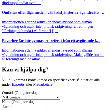
direktupphandlat avtal …
Omfattas offentliga medel i välfärdstjänster av äganderätts-…
Informationen i denna artikel är endast avsedd som allmän
vägledning och utgör inte juridisk rådgivning. Utredningen
”Ordning och reda i välfärden”[1]…
Favoriter får inte gynnas, ett referat från ett avgörande i…
Informationen i denna artikel är endast avsedd som allmän
vägledning och utgör inte juridisk rådgivning. Målet gällde om det
är förenligt med de allmä…
Kan vi hjälpa dig?
Vill du komma i kontakt med en specifik expert så hittar du alla
under
Expertis
eller
Medarbetare
.
Område
(Obligatoriskt)
Namn
(Obligatoriskt)