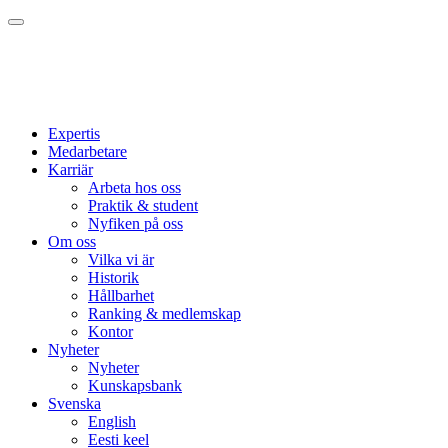
Expertis
Medarbetare
Karriär
Arbeta hos oss
Praktik & student
Nyfiken på oss
Om oss
Vilka vi är
Historik
Hållbarhet
Ranking & medlemskap
Kontor
Nyheter
Nyheter
Kunskapsbank
Svenska
English
Eesti keel