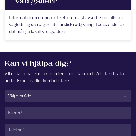
– vad gäller?
Informationen i denna artikel är endast avsedd som allmän
vägledning och utgör inte juridisk rådgivning. I dessa tider är
det många lokalhyresgäster s…
Kan vi hjälpa dig?
Vill du komma i kontakt med en specifik expert så hittar du alla
under
Expertis
eller
Medarbetare
.
Område
(Obligatoriskt)
Namn
(Obligatoriskt)
Telefon
(Obligatoriskt)