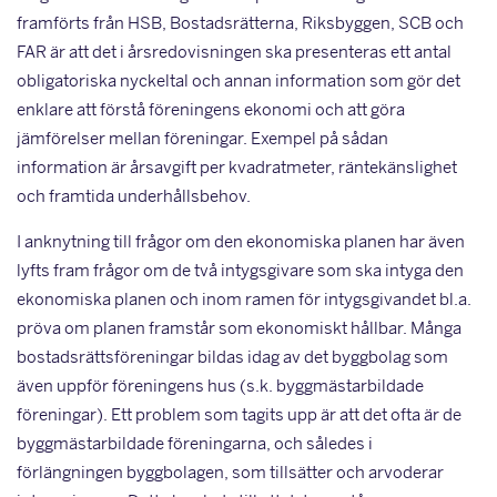
framförts från HSB, Bostadsrätterna, Riksbyggen, SCB och
FAR är att det i årsredovisningen ska presenteras ett antal
obligatoriska nyckeltal och annan information som gör det
enklare att förstå föreningens ekonomi och att göra
jämförelser mellan föreningar. Exempel på sådan
information är årsavgift per kvadratmeter, räntekänslighet
och framtida underhållsbehov.
I anknytning till frågor om den ekonomiska planen har även
lyfts fram frågor om de två intygsgivare som ska intyga den
ekonomiska planen och inom ramen för intygsgivandet bl.a.
pröva om planen framstår som ekonomiskt hållbar. Många
bostadsrättsföreningar bildas idag av det byggbolag som
även uppför föreningens hus (s.k. byggmästarbildade
föreningar). Ett problem som tagits upp är att det ofta är de
byggmästarbildade föreningarna, och således i
förlängningen byggbolagen, som tillsätter och arvoderar