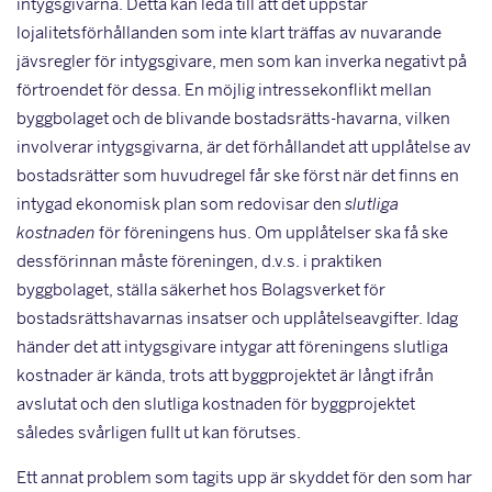
intygsgivarna. Detta kan leda till att det uppstår
lojalitetsförhållanden som inte klart träffas av nuvarande
jävsregler för intygsgivare, men som kan inverka negativt på
förtroendet för dessa. En möjlig intressekonflikt mellan
byggbolaget och de blivande bostadsrätts-havarna, vilken
involverar intygsgivarna, är det förhållandet att upplåtelse av
bostadsrätter som huvudregel får ske först när det finns en
intygad ekonomisk plan som redovisar den
slutliga
kostnaden
för föreningens hus. Om upplåtelser ska få ske
dessförinnan måste föreningen, d.v.s. i praktiken
byggbolaget, ställa säkerhet hos Bolagsverket för
bostadsrättshavarnas insatser och upplåtelseavgifter. Idag
händer det att intygsgivare intygar att föreningens slutliga
kostnader är kända, trots att byggprojektet är långt ifrån
avslutat och den slutliga kostnaden för byggprojektet
således svårligen fullt ut kan förutses.
Ett annat problem som tagits upp är skyddet för den som har