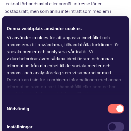
tecknat förhandsavtal eller anmält intresse för en
bostadsrätt, men som ännu inte inträtt som medlem i
bostadsrättsföreningen (vanligtvis sker detta genom
upplåtelseavtalet). Vid byggmästarbildade
Denna webbplats använder cookies
bostadsrättsföreningar, d.v.s. när det byggbolag som uppför
Vi använder cookies för att anpassa innehållet och
föreningens hus också har bildat föreningen, tillsätts
annonserna till användarna, tillhandahålla funktioner för
föreningens första styrelse av byggbolaget (en s.k.
sociala medier och analysera vår trafik. Vi
”byggande styrelse”) som sedermera lämnar över till en
vidarebefordrar även sådana identifierare och annan
styrelse bestående av medlemmar som förvärvat
information från din enhet till de sociala medier och
bostadsrätt i föreningen. Styrelseleda-möterna i en
annons- och analysföretag som vi samarbetar med.
bostadsrättsförening kan komma att åläggas
Dessa kan i sin tur kombinera informationen med annan
information som du har tillhandahållit eller som de har
skadeståndsansvar för sådan skada som de uppsåtligen eller
samlat in när du har använt deras tjänster.
av oaktsamhet orsakar föreningen genom åtgärder som de
vidtar inom ramen för uppdraget. Medlemmarna i en
Samtyckesval
Läs mer i
vår sekretesspolicy
om vilka vi är, hur du
Nödvändig
förening har dock, om alla är överens, rätt att fatta eller
kontaktar oss och på vilket sätt vi behandlar
godkänna även sådana beslut som är ogynnsamma för
personuppgifter.
föreningen. Högsta domstolen kom i rättsfallet NJA 2013 s.
Inställningar