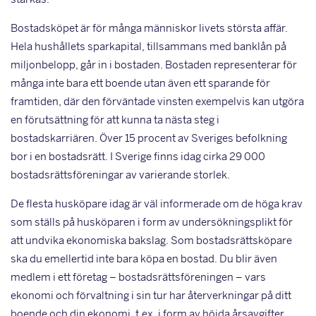
Bostadsköpet är för många människor livets största affär.
Hela hushållets sparkapital, tillsammans med banklån på
miljonbelopp, går in i bostaden. Bostaden representerar för
många inte bara ett boende utan även ett sparande för
framtiden, där den förväntade vinsten exempelvis kan utgöra
en förutsättning för att kunna ta nästa steg i
bostadskarriären. Över 15 procent av Sveriges befolkning
bor i en bostadsrätt. I Sverige finns idag cirka 29 000
bostadsrättsföreningar av varierande storlek.
De flesta husköpare idag är väl informerade om de höga krav
som ställs på husköparen i form av undersökningsplikt för
att undvika ekonomiska bakslag. Som bostadsrättsköpare
ska du emellertid inte bara köpa en bostad. Du blir även
medlem i ett företag – bostadsrättsföreningen – vars
ekonomi och förvaltning i sin tur har återverkningar på ditt
boende och din ekonomi, t.ex. i form av höjda årsavgifter.