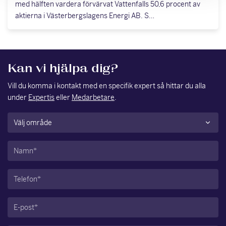
med hälften vardera förvärvat Vattenfalls 50,6 procent av
aktierna i Västerbergslagens Energi AB. S…
Kan vi hjälpa dig?
Vill du komma i kontakt med en specifik expert så hittar du alla
under
Expertis
eller
Medarbetare
.
Område
(Obligatoriskt)
Namn
(Obligatoriskt)
Telefon
(Obligatoriskt)
E-
post
(Obligatoriskt)