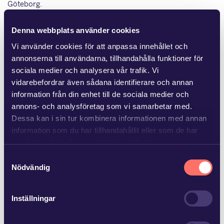
Göteborg.
Denna webbplats använder cookies
Mer från Glimstedt
Vi använder cookies för att anpassa innehållet och
annonserna till användarna, tillhandahålla funktioner för
sociala medier och analysera vår trafik. Vi
vidarebefordrar även sådana identifierare och annan
information från din enhet till de sociala medier och
JUL 8 2026
annons- och analysföretag som vi samarbetar med.
Ny lag om avgift för
Dessa kan i sin tur kombinera informationen med annan
områdessamverkan
information som du har tillhandahållit eller som de har
samlat in när du har använt deras tjänster.
Flera fastighetsägare vidtar åtgärder för att förbättra
Samtyckesval
området kring fastigheten, vilket medför kostnader. Andra
Läs mer i
vår sekretesspolicy
om vilka vi är, hur du
Nödvändig
fastighetsägare har kunnat dra nytta…
kontaktar oss och på vilket sätt vi behandlar
personuppgifter.
Inställningar