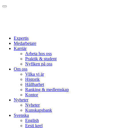
Expertis
Medarbetare
Karriär
Arbeta hos oss
Praktik & student
Nyfiken på oss
Om oss
Vilka vi är
Historik
Hållbarhet
Ranking & medlemskap
Kontor
Nyheter
Nyheter
Kunskapsbank
Svenska
English
Eesti keel