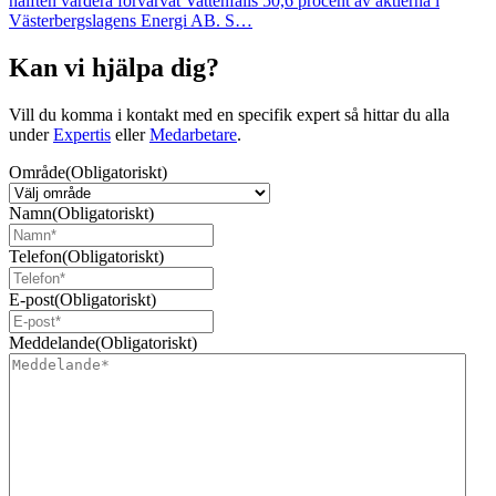
hälften vardera förvärvat Vattenfalls 50,6 procent av aktierna i
Västerbergslagens Energi AB. S…
Kan vi hjälpa dig?
Vill du komma i kontakt med en specifik expert så hittar du alla
under
Expertis
eller
Medarbetare
.
Område
(Obligatoriskt)
Namn
(Obligatoriskt)
Telefon
(Obligatoriskt)
E-post
(Obligatoriskt)
Meddelande
(Obligatoriskt)