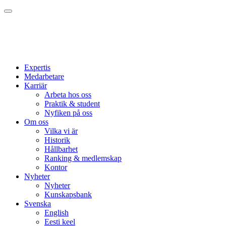
Expertis
Medarbetare
Karriär
Arbeta hos oss
Praktik & student
Nyfiken på oss
Om oss
Vilka vi är
Historik
Hållbarhet
Ranking & medlemskap
Kontor
Nyheter
Nyheter
Kunskapsbank
Svenska
English
Eesti keel