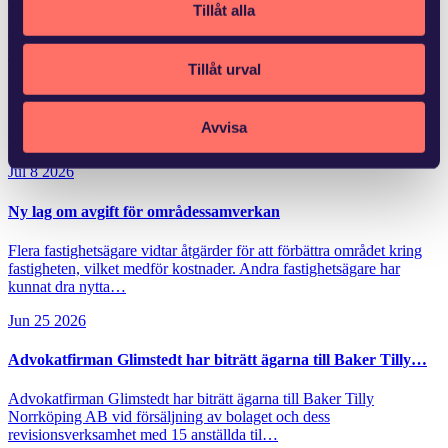
Tillåt alla
immaterialrätt. På länken nedan ser du deras program med aktiviteter
och webseminarier.
World Intellectual property day 2013
Tillåt urval
Vi ser fram emot att hjälpa dig med dina frågor inom immaterialrätt!
Mer från Glimstedt
Avvisa
Jul 8 2026
Ny lag om avgift för områdessamverkan
Flera fastighetsägare vidtar åtgärder för att förbättra området kring
fastigheten, vilket medför kostnader. Andra fastighetsägare har
kunnat dra nytta…
Jun 25 2026
Advokatfirman Glimstedt har biträtt ägarna till Baker Tilly…
Advokatfirman Glimstedt har biträtt ägarna till Baker Tilly
Norrköping AB vid försäljning av bolaget och dess
revisionsverksamhet med 15 anställda til…