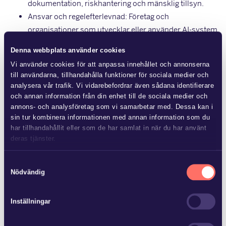
dokumentation, riskhantering och mänsklig tillsyn.
Ansvar och regelefterlevnad: Företag och
organisationer som utvecklar eller använder AI-system
måste säkerställa att deras system följer de juridiska
Denna webbplats använder cookies
kraven och kan upprätthålla nödvändig
Vi använder cookies för att anpassa innehållet och annonserna
dokumentation. De kan hållas ansvariga för eventuella
till användarna, tillhandahålla funktioner för sociala medier och
överträdelser.
analysera vår trafik. Vi vidarebefordrar även sådana identifierare
Reglering av övervakning: Strikta begränsningar och
och annan information från din enhet till de sociala medier och
annons- och analysföretag som vi samarbetar med. Dessa kan i
krav för användning av AI i realtidsövervakning med
sin tur kombinera informationen med annan information som du
biometriska data på offentliga platser. Förbud även mot
har tillhandahållit eller som de har samlat in när du har använt
väsentlig förvrängning av mänskligt beteende,
deras tjänster.
utnyttjandet av sårbarhet eller social poängsättning.
Läs mer i
vår sekretesspolicy
om vilka vi är, hur du kontaktar
Samtyckesval
Förordningen främjar samarbete med internationella
oss och på vilket sätt vi behandlar personuppgifter.
Nödvändig
partners för att harmonisera AI-regler och globala
standarder. Den börjar gälla 24 månader efter den har trätt i
Inställningar
kraft. Sverige måste införa effektiva, proportionerliga och
avskräckande påföljder för bristande efterlevnad av