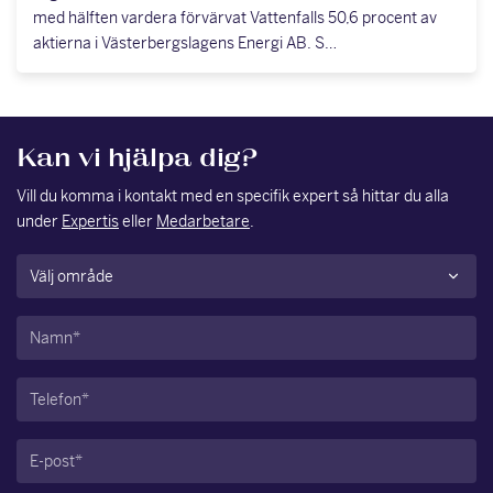
med hälften vardera förvärvat Vattenfalls 50,6 procent av
aktierna i Västerbergslagens Energi AB. S…
Kan vi hjälpa dig?
Vill du komma i kontakt med en specifik expert så hittar du alla
under
Expertis
eller
Medarbetare
.
Område
(Obligatoriskt)
Namn
(Obligatoriskt)
Telefon
(Obligatoriskt)
E-
post
(Obligatoriskt)