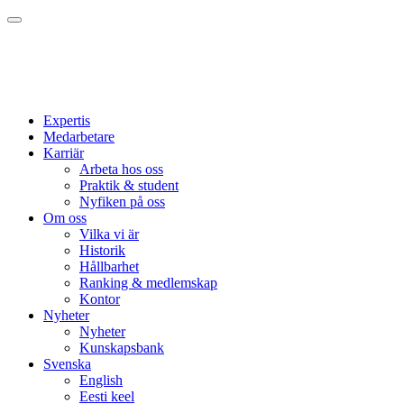
Expertis
Medarbetare
Karriär
Arbeta hos oss
Praktik & student
Nyfiken på oss
Om oss
Vilka vi är
Historik
Hållbarhet
Ranking & medlemskap
Kontor
Nyheter
Nyheter
Kunskapsbank
Svenska
English
Eesti keel