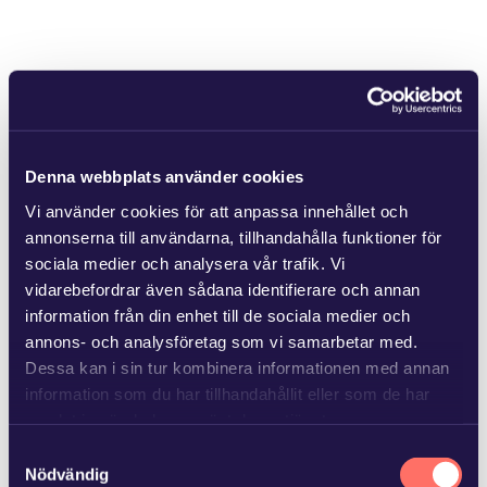
Denna webbplats använder cookies
Vi använder cookies för att anpassa innehållet och
annonserna till användarna, tillhandahålla funktioner för
sociala medier och analysera vår trafik. Vi
vidarebefordrar även sådana identifierare och annan
information från din enhet till de sociala medier och
annons- och analysföretag som vi samarbetar med.
Dessa kan i sin tur kombinera informationen med annan
information som du har tillhandahållit eller som de har
samlat in när du har använt deras tjänster.
Samtyckesval
Läs mer i
vår sekretesspolicy
om vilka vi är, hur du
Nödvändig