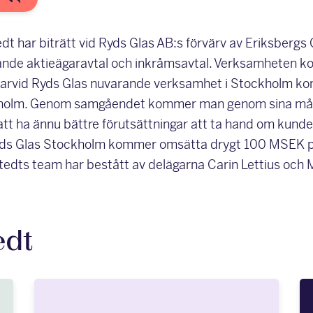
t har biträtt vid Ryds Glas AB:s förvärv av Eriksberg
e aktieägaravtal och inkråmsavtal. Verksamheten ko
arvid Ryds Glas nuvarande verksamhet i Stockholm kom
kholm. Genom samgåendet kommer man genom sina mån
tt ha ännu bättre förutsättningar att ta hand om kunder
yds Glas Stockholm kommer omsätta drygt 100 MSEK pe
stedts team har bestått av delägarna Carin Lettius och M
edt