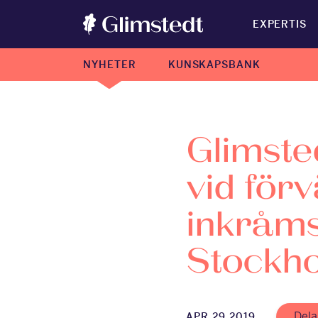
EXPERTIS
NYHETER
KUNSKAPSBANK
Glimste
vid för
inkråmsö
Stockh
Dela
APR 29 2019