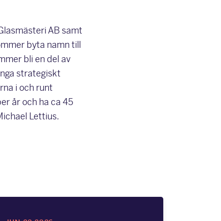
s Glasmästeri AB samt
mmer byta namn till
mer bli en del av
ga strategiskt
na i och runt
r år och ha ca 45
ichael Lettius.