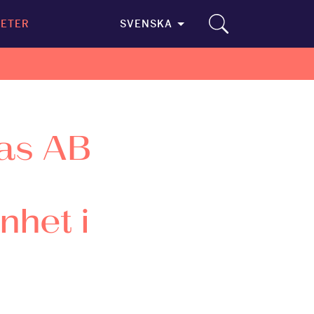
ETER
SVENSKA
las AB
nhet i