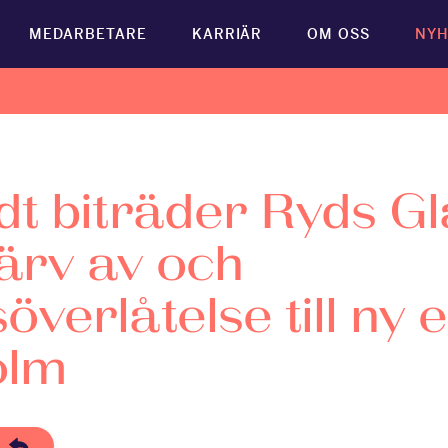
MEDARBETARE
KARRIÄR
OM OSS
NYH
dt biträder Ryds G
värv av och
verlåtelse till ny e
olm