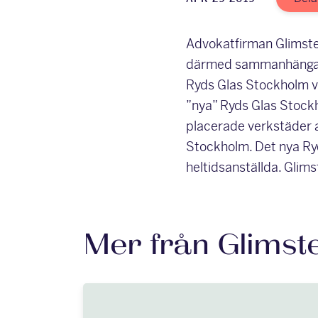
Advokatfirman Glimsted
därmed sammanhängand
Ryds Glas Stockholm v
”nya” Ryds Glas Stoc
placerade verkstäder a
Stockholm. Det nya R
heltidsanställda. Glim
Mer från Glimst