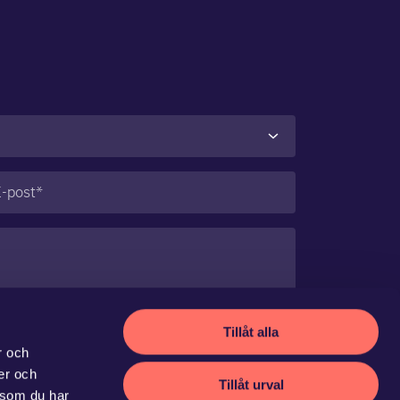
st
(Obligatoriskt)
Tillåt alla
r och
ier och
Tillåt urval
 som du har