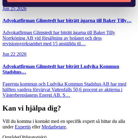
Jun 25 2026
Advokatfirman Glimstedt har biträtt ägarna till Baker Tilly…
Advokatfirman Glimstedt har biträtt ägarna till Baker Tilly
Norrköping AB vid försäljning av bolaget och dess
revisionsverksamhet med 15 anställda til…
Jun 22 2026
Advokatfirman Glimstedt har biträtt Ludvika Kommun
Stadshus…
Fagersta kommun och Ludvika Kommun Stadshus AB har med
hälften vardera förvärvat Vattenfalls 50,6 procent av aktierna i
Västerbergslagens Energi AB. S…
Kan vi hjälpa dig?
Vill du komma i kontakt med en specifik expert så hittar du alla
under
Expertis
eller
Medarbetare
.
Område
(Obligatoriskt)