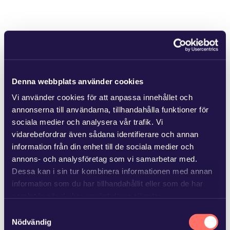
Denna webbplats använder cookies
Vi använder cookies för att anpassa innehållet och
annonserna till användarna, tillhandahålla funktioner för
sociala medier och analysera vår trafik. Vi
vidarebefordrar även sådana identifierare och annan
information från din enhet till de sociala medier och
annons- och analysföretag som vi samarbetar med.
Dessa kan i sin tur kombinera informationen med annan
information som du har tillhandahållit eller som de har
samlat in när du har använt deras tjänster.
Samtyckesval
Läs mer i
vår sekretesspolicy
om vilka vi är, hur du
Nödvändig