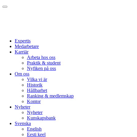
Expertis
Medarbetare
Karriär
Arbeta hos oss
Praktik & student
Nyfiken på oss
Om oss
Vilka vi är
Historik
Hållbarhet
Ranking & medlemskap
Kontor
Nyheter
Nyheter
Kunskapsbank
Svenska
English
Eesti keel