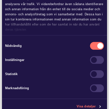
Flera fastighetsägare vidtar åtgärder för att förbättra
analysera vår trafik. Vi vidarebefordrar även sådana identifierare
området kring fastigheten, vilket medför kostnader. Andra
och annan information från din enhet till de sociala medier och
fastighetsägare har kunnat dra nytta…
annons- och analysföretag som vi samarbetar med. Dessa kan i
sin tur kombinera informationen med annan information som du
har tillhandahållit eller som de har samlat in när du har använt
deras tjänster.
Läs mer i
vår sekretesspolicy
om vilka vi är, hur du kontaktar
Samtyckesval
oss och på vilket sätt vi behandlar personuppgifter.
Nödvändig
JUN 25 2026
Advokatfirman Glimstedt har
biträtt ägarna till Baker Tilly…
Inställningar
Advokatfirman Glimstedt har biträtt ägarna till Baker Tilly
Statistik
Norrköping AB vid försäljning av bolaget och dess
revisionsverksamhet med 15 anställda til…
Marknadsföring
Visa detaljer