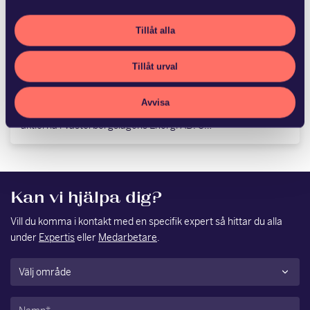
JUN 22 2026
Advokatfirman Glimstedt har
Tillåt alla
biträtt Ludvika Kommun
Stadshus…
Tillåt urval
Fagersta kommun och Ludvika Kommun Stadshus AB har
Avvisa
med hälften vardera förvärvat Vattenfalls 50,6 procent av
aktierna i Västerbergslagens Energi AB. S…
Kan vi hjälpa dig?
Vill du komma i kontakt med en specifik expert så hittar du alla
under
Expertis
eller
Medarbetare
.
Område
(Obligatoriskt)
Namn
(Obligatoriskt)