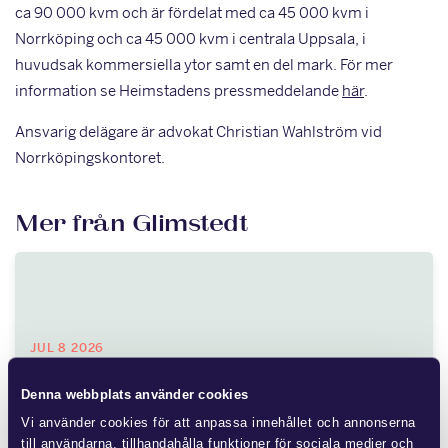
ca 90 000 kvm och är fördelat med ca 45 000 kvm i
Norrköping och ca 45 000 kvm i centrala Uppsala, i
huvudsak kommersiella ytor samt en del mark. För mer
information se Heimstadens pressmeddelande
här
.
Ansvarig delägare är advokat Christian Wahlström vid
Norrköpingskontoret.
Mer från Glimstedt
JUL 8 2026
Ny lag om avgift för
Denna webbplats använder cookies
områdessamverkan
Vi använder cookies för att anpassa innehållet och annonserna
till användarna, tillhandahålla funktioner för sociala medier och