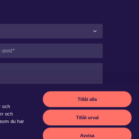
st
(Obligatoriskt)
Tillåt alla
r och
ier och
Tillåt urval
 som du har
Avvisa