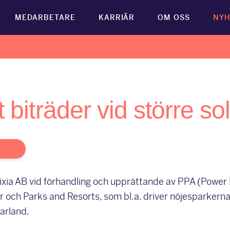
MEDARBETARE
KARRIÄR
OM OSS
NYH
 biträder vid större so
Bixia AB vid förhandling och upprättande av PPA (Powe
ar och Parks and Resorts, som bl.a. driver nöjesparker
arland.