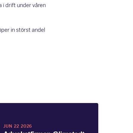
 i drift under våren
öper in störst andel
JUN 22 2026