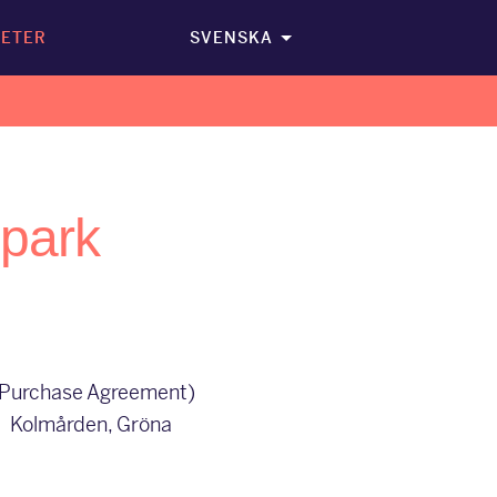
ETER
SVENSKA
lpark
r Purchase Agreement)
na Kolmården, Gröna