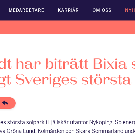
MEDARBETARE
KARRIÄR
OM OSS
NYH
dt har biträtt Bixia
igt Sveriges största
es största solpark i Fjällskär utanför Nyköping. Solene
iva Gröna Lund, Kolmården och Skara Sommarland un