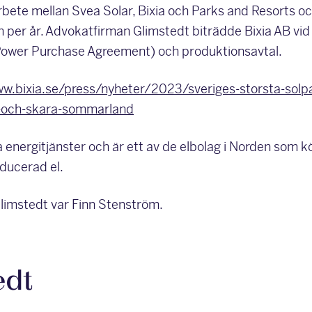
rbete mellan Svea Solar, Bixia och Parks and Resorts 
per år. Advokatfirman Glimstedt biträdde Bixia AB vid
ower Purchase Agreement) och produktionsavtal.
ww.bixia.se/press/nyheter/2023/sveriges-storsta-solpa
-och-skara-sommarland
a energitjänster och är ett av de elbolag i Norden som k
oducerad el.
limstedt var Finn Stenström.
edt