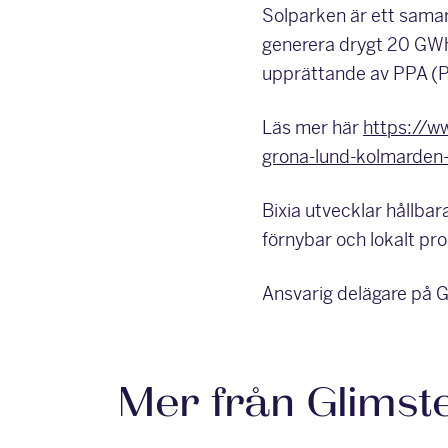
Solparken är ett sama
generera drygt 20 GWh 
upprättande av PPA (P
Läs mer här
https://w
grona-lund-kolmarden
Bixia utvecklar hållbar
förnybar och lokalt pr
Ansvarig delägare på G
Mer från Glimst