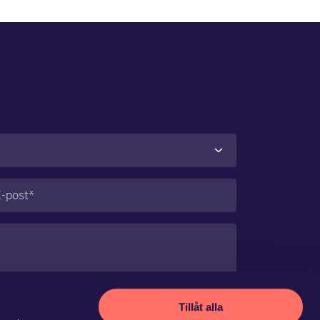
st
(Obligatoriskt)
Tillåt alla