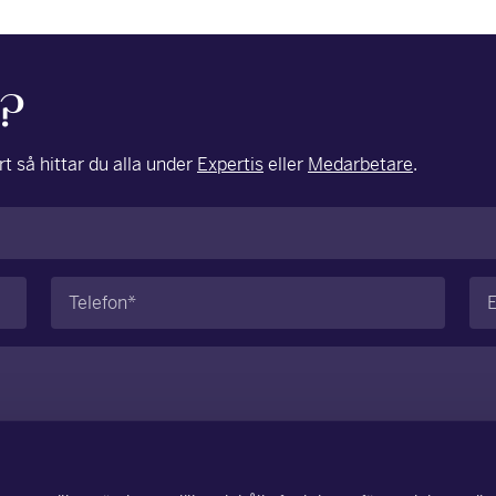
g?
t så hittar du alla under
Expertis
eller
Medarbetare
.
Telefon
E-
(Obligatoriskt)
po