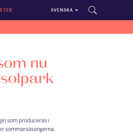
ETER
SVENSKA
 som nu
 solpark
rgin som produceras i
der sommarsäsongerna.