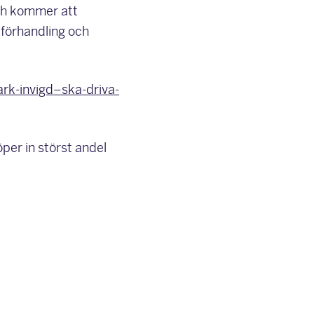
och kommer att
 förhandling och
rk-invigd–ska-driva-
öper in störst andel