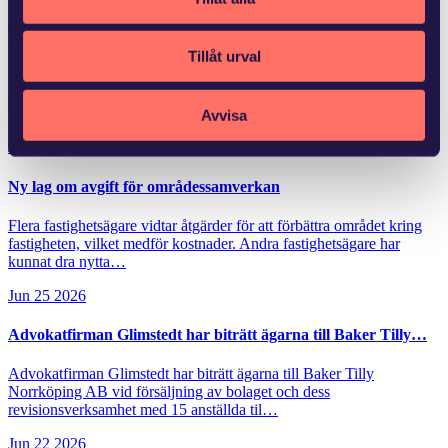
Sverve Inc. har biträtts av advokat Helena Olenmark Malmström
vid Glimstedts Lundakontor avseende svensk rätt och av Bruce B.
Tillåt urval
Wood, vid Cummings & Lockwood LLC avseende amerikansk rätt.
Mer från Glimstedt
Avvisa
Jul 8 2026
Ny lag om avgift för områdessamverkan
Flera fastighetsägare vidtar åtgärder för att förbättra området kring
fastigheten, vilket medför kostnader. Andra fastighetsägare har
kunnat dra nytta…
Jun 25 2026
Advokatfirman Glimstedt har biträtt ägarna till Baker Tilly…
Advokatfirman Glimstedt har biträtt ägarna till Baker Tilly
Norrköping AB vid försäljning av bolaget och dess
revisionsverksamhet med 15 anställda til…
Jun 22 2026