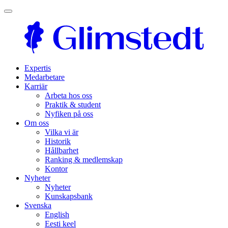
Expertis
Medarbetare
Karriär
Arbeta hos oss
Praktik & student
Nyfiken på oss
Om oss
Vilka vi är
Historik
Hållbarhet
Ranking & medlemskap
Kontor
Nyheter
Nyheter
Kunskapsbank
Svenska
English
Eesti keel