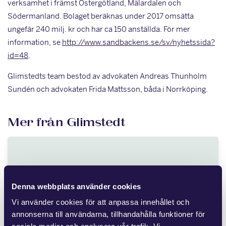
verksamhet i främst Östergötland, Mälardalen och
Södermanland. Bolaget beräknas under 2017 omsätta
ungefär 240 milj. kr och har ca 150 anställda. För mer
information, se
http://www.sandbackens.se/sv/nyhetssida?
id=48
.
Glimstedts team bestod av advokaten Andreas Thunholm
Sundén och advokaten Frida Mattsson, båda i Norrköping.
Mer från Glimstedt
JUL 8 2026
Denna webbplats använder cookies
Ny lag om avgift för
Vi använder cookies för att anpassa innehållet och
områdessamverkan
annonserna till användarna, tillhandahålla funktioner för