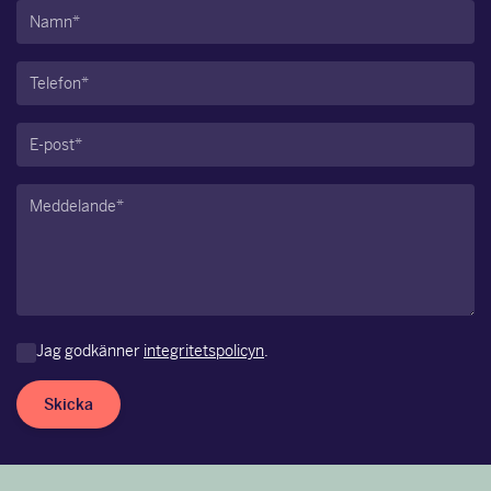
Namn
(Obligatoriskt)
Telefon
(Obligatoriskt)
E-
post
(Obligatoriskt)
Meddelande
(Obligatoriskt)
Jag godkänner
integritetspolicyn
.
Skicka