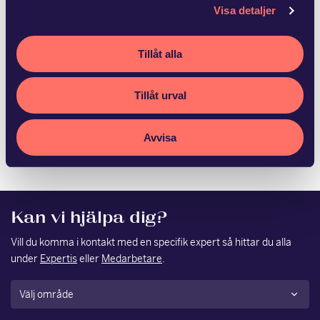
Visa detaljer
JUN 22 2026
Advokatfirman Glimstedt har
biträtt Ludvika Kommun
Tillåt alla
Stadshus…
Tillåt urval
Fagersta kommun och Ludvika Kommun Stadshus AB har
med hälften vardera förvärvat Vattenfalls 50,6 procent av
Avvisa
aktierna i Västerbergslagens Energi AB. S…
Kan vi hjälpa dig?
Vill du komma i kontakt med en specifik expert så hittar du alla
under
Expertis
eller
Medarbetare
.
Område
(Obligatoriskt)