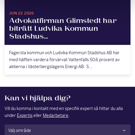
JUN 22 2026
Advokatfirman Glimstedt har
biträtt Ludvika Kommun
Stadshus…
Fagersta kommun och Ludvika Kommun Stadshus AB har
med hälften vardera förvärvat Vattenfalls 50,6 procent av
aktierna i Västerbergslagens Energi AB. S…
Kan vi hjälpa dig?
Vill du komma i kontakt med en specifik expert så hittar du alla
under
Expertis
eller
Medarbetare
.
Område
(Obligatoriskt)