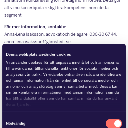
annat som kundansvarig för företag inom Nordea. Detta gör
att vi nu kan erbjuda riktigt bra kompetens inom detta
segment.
För mer information, kontakta:
Anna-Lena Isaksson, advokat och delägare, 036-30 67 44,
anna-lena.isaksson@glimstedt.se
André Forsell, advokat och delägare, 036-30 67 46,
Denna webbplats använder cookies
andre.forsell@glimstedt.se
Vi använder cookies för att anpassa innehållet och annonserna
till användarna, tillhandahålla funktioner för sociala medier och
Mer från Glimstedt
analysera vår trafik. Vi vidarebefordrar även sådana identifierare
och annan information från din enhet till de sociala medier och
annons- och analysföretag som vi samarbetar med. Dessa kan i
sin tur kombinera informationen med annan information som du
har tillhandahållit eller som de har samlat in när du har använt
deras tjänster.
JUL 8 2026
Läs mer i
vår sekretesspolicy
om vilka vi är, hur du kontaktar
Ny lag om avgift för
Samtyckesval
oss och på vilket sätt vi behandlar personuppgifter.
Nödvändig
områdessamverkan