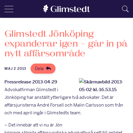
Glimstedt Jönköping
expanderar igen – går in på
nytt affärsområde
Dela
MAJ 2 2013
Pressrelease 2013-04-29
Advokatfirman Glimstedt i
Jönköping har anställt ytterligare två advokater. Det är
affärsjuristerna André Forsell och Malin Carlsson som från
och med april ingår i Glimstedts team.
– Det innebär att vi nu är Jön
köpings största affärsjuridiska advokatbyrå sett till antalet