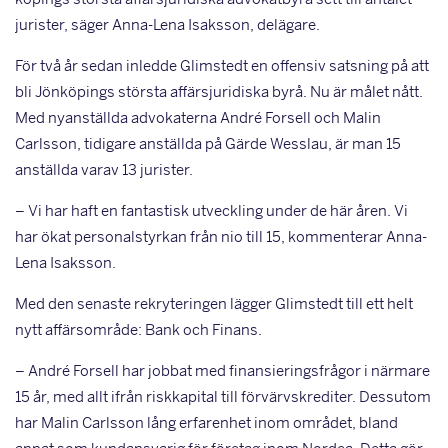
jurister, säger Anna-Lena Isaksson, delägare.
För två år sedan inledde Glimstedt en offensiv satsning på att
bli Jönköpings största affärsjuridiska byrå. Nu är målet nått.
Med nyanställda advokaterna André Forsell och Malin
Carlsson, tidigare anställda på Gärde Wesslau, är man 15
anställda varav 13 jurister.
– Vi har haft en fantastisk utveckling under de här åren. Vi
har ökat personalstyrkan från nio till 15, kommenterar Anna-
Lena Isaksson.
Med den senaste rekryteringen lägger Glimstedt till ett helt
nytt affärsområde: Bank och Finans.
– André Forsell har jobbat med finansieringsfrågor i närmare
15 år, med allt ifrån riskkapital till förvärvskrediter. Dessutom
har Malin Carlsson lång erfarenhet inom området, bland