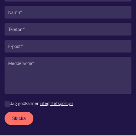
Namn
(Obligatoriskt)
Telefon
(Obligatoriskt)
E-
post
(Obligatoriskt)
Meddelande
(Obligatoriskt)
Jag godkänner
integritetspolicyn
.
Skicka