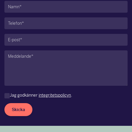
Namn
(Obligatoriskt)
Telefon
(Obligatoriskt)
E-
post
(Obligatoriskt)
Meddelande
(Obligatoriskt)
Jag godkänner
integritetspolicyn
.
Skicka