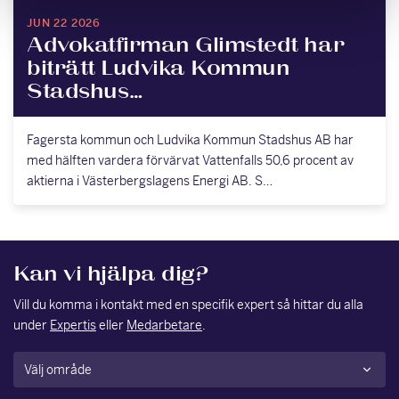
JUN 22 2026
Advokatfirman Glimstedt har
biträtt Ludvika Kommun
Stadshus…
Fagersta kommun och Ludvika Kommun Stadshus AB har
med hälften vardera förvärvat Vattenfalls 50,6 procent av
aktierna i Västerbergslagens Energi AB. S…
Kan vi hjälpa dig?
Vill du komma i kontakt med en specifik expert så hittar du alla
under
Expertis
eller
Medarbetare
.
Område
(Obligatoriskt)