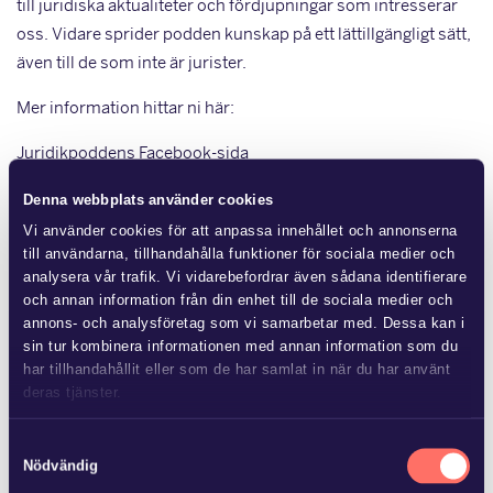
till juridiska aktualiteter och fördjupningar som intresserar
oss. Vidare sprider podden kunskap på ett lättillgängligt sätt,
även till de som inte är jurister.
Mer information hittar ni här:
Juridikpoddens
Facebook-sida
Lyssna på
Soundcloud
Denna webbplats använder cookies
Vi använder cookies för att anpassa innehållet och annonserna
till användarna, tillhandahålla funktioner för sociala medier och
Mer från Glimstedt
analysera vår trafik. Vi vidarebefordrar även sådana identifierare
och annan information från din enhet till de sociala medier och
annons- och analysföretag som vi samarbetar med. Dessa kan i
sin tur kombinera informationen med annan information som du
har tillhandahållit eller som de har samlat in när du har använt
deras tjänster.
JUL 8 2026
Ny lag om avgift för
Läs mer i
vår sekretesspolicy
om vilka vi är, hur du kontaktar
Samtyckesval
områdessamverkan
oss och på vilket sätt vi behandlar personuppgifter.
Nödvändig