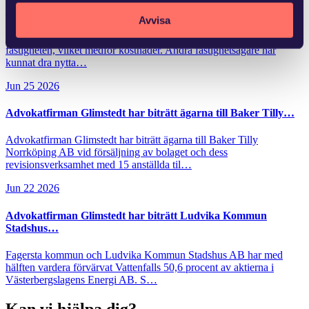
Ny lag om avgift för områdessamverkan
Avvisa
Flera fastighetsägare vidtar åtgärder för att förbättra området kring
fastigheten, vilket medför kostnader. Andra fastighetsägare har
kunnat dra nytta…
Jun 25 2026
Advokatfirman Glimstedt har biträtt ägarna till Baker Tilly…
Advokatfirman Glimstedt har biträtt ägarna till Baker Tilly
Norrköping AB vid försäljning av bolaget och dess
revisionsverksamhet med 15 anställda til…
Jun 22 2026
Advokatfirman Glimstedt har biträtt Ludvika Kommun
Stadshus…
Fagersta kommun och Ludvika Kommun Stadshus AB har med
hälften vardera förvärvat Vattenfalls 50,6 procent av aktierna i
Västerbergslagens Energi AB. S…
Kan vi hjälpa dig?