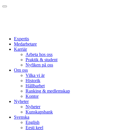
Expertis
Medarbetare
Karriär
Arbeta hos oss
Praktik & student
Nyfiken på oss
Om oss
Vilka vi är
Historik
Hållbarhet
Ranking & medlemskap
Kontor
Nyheter
Nyheter
Kunskapsbank
Svenska
English
Eesti keel