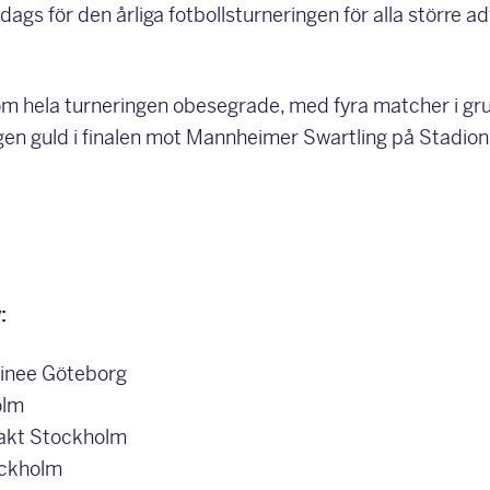
dags för den årliga fotbollsturneringen för alla större a
om hela turneringen obesegrade, med fyra matcher i gru
ligen guld i finalen mot Mannheimer Swartling på Stadio
:
ainee Göteborg
olm
vakt Stockholm
ockholm