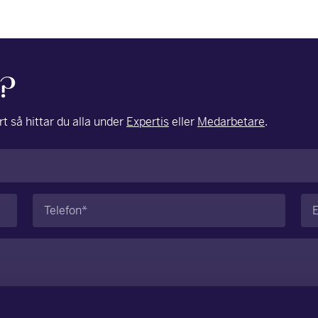
g?
t så hittar du alla under
Expertis
eller
Medarbetare
.
Telefon
E-
(Obligatoriskt)
po