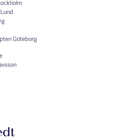
Stockholm
 Lund
rg
kapten Göteborg
e
avsson
edt