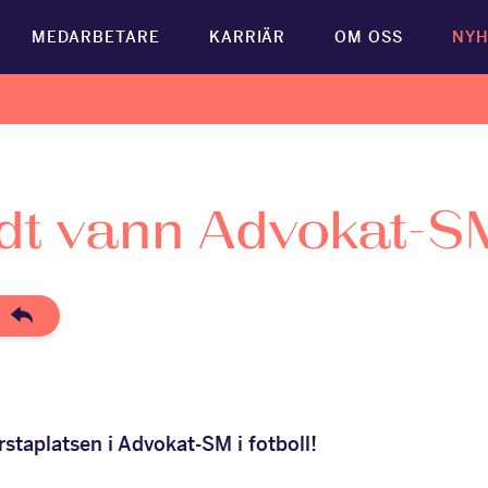
MEDARBETARE
KARRIÄR
OM OSS
NYH
dt vann Advokat-S
a
staplatsen i Advokat-SM i fotboll!