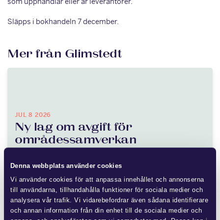
som upphandlar eller är leverantörer.
Släpps i bokhandeln 7 december.
Mer från Glimstedt
JUL 8 2026
Ny lag om avgift för
områdessamverkan
Denna webbplats använder cookies
Flera fastighetsägare vidtar åtgärder för att förbättra
området kring fastigheten, vilket medför kostnader. Andra
Vi använder cookies för att anpassa innehållet och annonserna
fastighetsägare har kunnat dra nytta…
till användarna, tillhandahålla funktioner för sociala medier och
analysera vår trafik. Vi vidarebefordrar även sådana identifierare
och annan information från din enhet till de sociala medier och