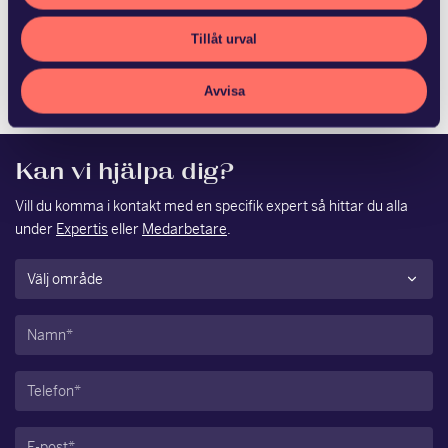
Fagersta kommun och Ludvika Kommun Stadshus AB har
Tillåt urval
med hälften vardera förvärvat Vattenfalls 50,6 procent av
aktierna i Västerbergslagens Energi AB. S…
Avvisa
Kan vi hjälpa dig?
Vill du komma i kontakt med en specifik expert så hittar du alla
under
Expertis
eller
Medarbetare
.
Område
(Obligatoriskt)
Namn
(Obligatoriskt)
Telefon
(Obligatoriskt)
E-