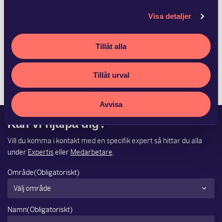
Advokatfirman Glimstedt har biträtt
Visa detaljer
Ludvika Kommun Stadshus…
Tillåt alla
Fagersta kommun och Ludvika Kommun Stadshus AB har
med hälften vardera förvärvat Vattenfalls 50,6 procent av
aktierna i Västerbergslagens Energi AB. S…
Tillåt urval
Avvisa
Kan vi hjälpa dig?
Vill du komma i kontakt med en specifik expert så hittar du alla
under
Expertis
eller
Medarbetare
.
Område
(Obligatoriskt)
Namn
(Obligatoriskt)