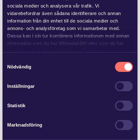
fastighetsägare har kunnat dra nytta…
sociala medier och analysera vår trafik. Vi
vidarebefordrar även sådana identifierare och annan
information från din enhet till de sociala medier och
annons- och analysföretag som vi samarbetar med.
Dessa kan i sin tur kombinera informationen med annan
information som du har tillhandahållit eller som de har
JUN 25 2026
samlat in när du har använt deras tjänster.
Advokatfirman Glimstedt har biträtt
Samtyckesval
ägarna till Baker Tilly…
Läs mer i
vår sekretesspolicy
om vilka vi är, hur du
Nödvändig
kontaktar oss och på vilket sätt vi behandlar
Advokatfirman Glimstedt har biträtt ägarna till Baker Tilly
personuppgifter.
Inställningar
Norrköping AB vid försäljning av bolaget och dess
revisionsverksamhet med 15 anställda til…
Statistik
Marknadsföring
JUN 22 2026