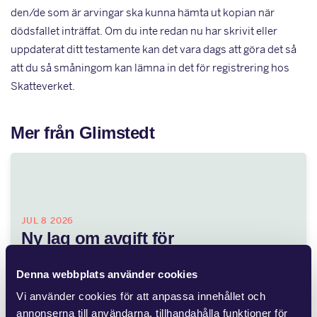
den/de som är arvingar ska kunna hämta ut kopian när
dödsfallet inträffat. Om du inte redan nu har skrivit eller
uppdaterat ditt testamente kan det vara dags att göra det så
att du så småningom kan lämna in det för registrering hos
Skatteverket.
Mer från Glimstedt
JUL 8 2026
Ny lag om avgift för
områdessamverkan
Denna webbplats använder cookies
Flera fastighetsägare vidtar åtgärder för att förbättra
Vi använder cookies för att anpassa innehållet och
området kring fastigheten, vilket medför kostnader. Andra
annonserna till användarna, tillhandahålla funktioner för