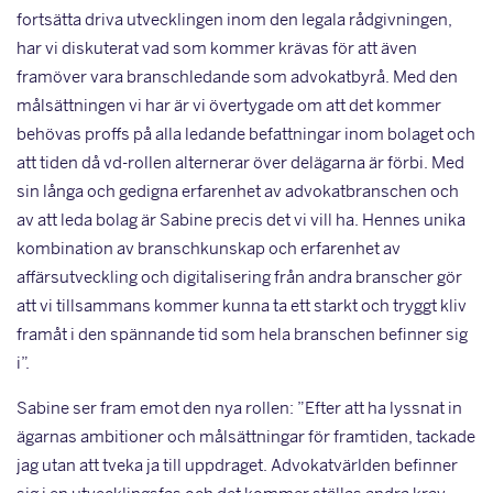
fortsätta driva utvecklingen inom den legala rådgivningen,
har vi diskuterat vad som kommer krävas för att även
framöver vara branschledande som advokatbyrå. Med den
målsättningen vi har är vi övertygade om att det kommer
behövas proffs på alla ledande befattningar inom bolaget och
att tiden då vd-rollen alternerar över delägarna är förbi. Med
sin långa och gedigna erfarenhet av advokatbranschen och
av att leda bolag är Sabine precis det vi vill ha. Hennes unika
kombination av branschkunskap och erfarenhet av
affärsutveckling och digitalisering från andra branscher gör
att vi tillsammans kommer kunna ta ett starkt och tryggt kliv
framåt i den spännande tid som hela branschen befinner sig
i”.
Sabine ser fram emot den nya rollen: ”Efter att ha lyssnat in
ägarnas ambitioner och målsättningar för framtiden, tackade
jag utan att tveka ja till uppdraget. Advokatvärlden befinner