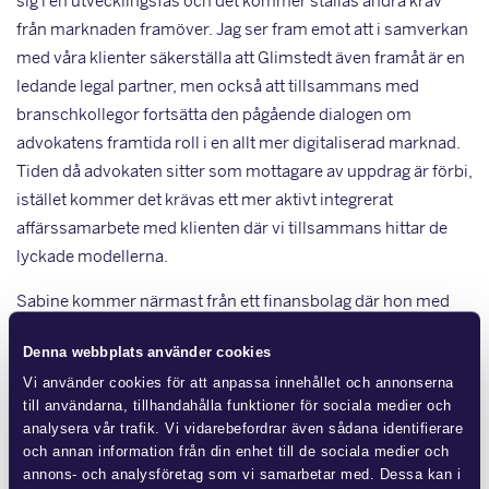
sig i en utvecklingsfas och det kommer ställas andra krav
från marknaden framöver. Jag ser fram emot att i samverkan
med våra klienter säkerställa att Glimstedt även framåt är en
ledande legal partner, men också att tillsammans med
branschkollegor fortsätta den pågående dialogen om
advokatens framtida roll i en allt mer digitaliserad marknad.
Tiden då advokaten sitter som mottagare av uppdrag är förbi,
istället kommer det krävas ett mer aktivt integrerat
affärssamarbete med klienten där vi tillsammans hittar de
lyckade modellerna.
Sabine kommer närmast från ett finansbolag där hon med
inriktning på fastighets- och processrätt arbetat som
Denna webbplats använder cookies
chefsjurist och affärsutvecklingschef.
Vi använder cookies för att anpassa innehållet och annonserna
Den 1 april tillträder också jur kand Jonas Öjelid som under 9
till användarna, tillhandahålla funktioner för sociala medier och
analysera vår trafik. Vi vidarebefordrar även sådana identifierare
år arbetat som bolagsjurist med inriktning på fastighets- och
och annan information från din enhet till de sociala medier och
processrätt.
annons- och analysföretag som vi samarbetar med. Dessa kan i