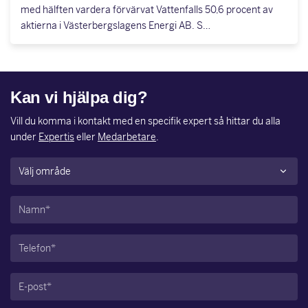
med hälften vardera förvärvat Vattenfalls 50,6 procent av
aktierna i Västerbergslagens Energi AB. S…
Kan vi hjälpa dig?
Vill du komma i kontakt med en specifik expert så hittar du alla
under
Expertis
eller
Medarbetare
.
Område
(Obligatoriskt)
Namn
(Obligatoriskt)
Telefon
(Obligatoriskt)
E-
post
(Obligatoriskt)