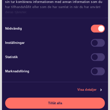
sin tur kombinera informationen med annan information som du
har tillhandahållit eller som de har samlat in när du har använt
deras tjänster.
Mer från Glimstedt
Läs mer i
vår sekretesspolicy
om vilka vi är, hur du kontaktar
Samtyckesval
oss och på vilket sätt vi behandlar personuppgifter.
Nödvändig
Inställningar
JUL 8 2026
Ny lag om avgift för
Statistik
områdessamverkan
Marknadsföring
Flera fastighetsägare vidtar åtgärder för att förbättra
området kring fastigheten, vilket medför kostnader. Andra
fastighetsägare har kunnat dra nytta…
Visa detaljer
Tillåt alla