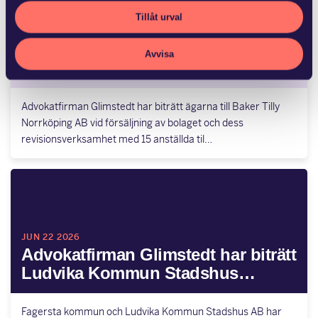
Tillåt urval
JUN 25 2026
Advokatfirman Glimstedt har biträtt
Avvisa
ägarna till Baker Tilly…
Advokatfirman Glimstedt har biträtt ägarna till Baker Tilly
Norrköping AB vid försäljning av bolaget och dess
revisionsverksamhet med 15 anställda til…
JUN 22 2026
Advokatfirman Glimstedt har biträtt
Ludvika Kommun Stadshus…
Fagersta kommun och Ludvika Kommun Stadshus AB har